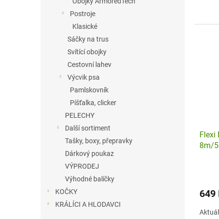
Obojky ArmoredTech
Postroje
Klasické
Sáčky na trus
Svítící obojky
Cestovní lahev
Výcvik psa
Pamlskovník
Píšťalka, clicker
PELECHY
Další sortiment
Flexi
Tašky, boxy, přepravky
8m/5
Dárkový poukaz
VÝPRODEJ
Výhodné balíčky
649
KOČKY
KRÁLÍCI A HLODAVCI
Aktuál