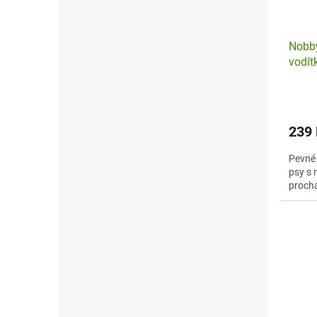
Nobby
vodí
239
Pevné 
psy s 
prochá