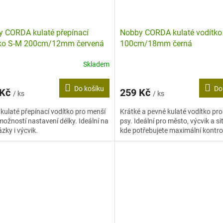
 CORDA kulaté přepínací
Nobby CORDA kulaté vodítko
tko S-M 200cm/12mm červená
100cm/18mm černá
Skladem
Do košíku
Do
 Kč
259 Kč
/ ks
/ ks
kulaté přepínací vodítko pro menší
Krátké a pevné kulaté vodítko pro
možností nastavení délky. Ideální na
psy. Ideální pro město, výcvik a si
zky i výcvik.
kde potřebujete maximální kontro