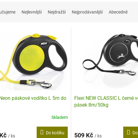
učujeme
Nejlevnější
Nejdražší
Nejprodávanější
Abecedně
 Neon páskové vodítko L 5m do
Flexi NEW CLASSIC L černé v
pásek 8m/50kg
Skladem
Do košíku
Do
 Kč
509 Kč
/ ks
/ ks