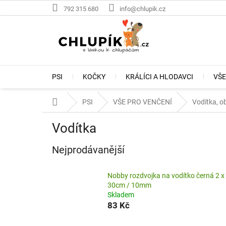
Přejít
792 315 680
info@chlupik.cz
na
obsah
PSI
KOČKY
KRÁLÍCI A HLODAVCI
VŠE
Domů
PSI
VŠE PRO VENČENÍ
Vodítka, ob
Vodítka
Nejprodávanější
Nobby rozdvojka na vodítko černá 2 x
30cm / 10mm
Skladem
83 Kč