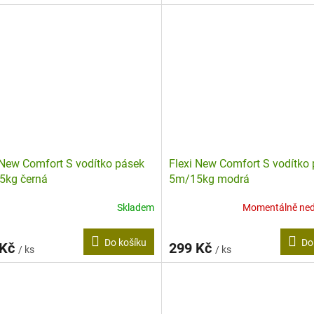
 New Comfort S vodítko pásek
Flexi New Comfort S vodítko
5kg černá
5m/15kg modrá
Skladem
Momentálně ne
Do košíku
Do
 Kč
299 Kč
/ ks
/ ks