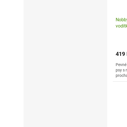
Nobby
vodí
419
Pevné 
psy s 
prochá