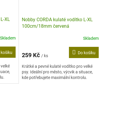
 L-XL
Nobby CORDA kulaté vodítko L-XL
100cm/18mm červená
Skladem
Skladem
 košíku
Do košíku
259 Kč
/ ks
 velké
Krátké a pevné kulaté vodítko pro velké
tuace,
psy. Ideální pro město, výcvik a situace,
lu.
kde potřebujete maximální kontrolu.