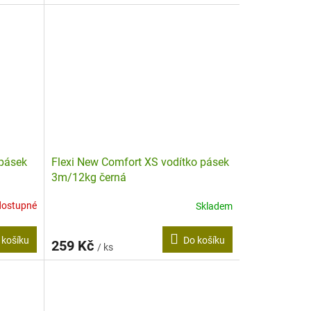
 pásek
Flexi New Comfort XS vodítko pásek
3m/12kg černá
dostupné
Skladem
 košíku
Do košíku
259 Kč
/ ks