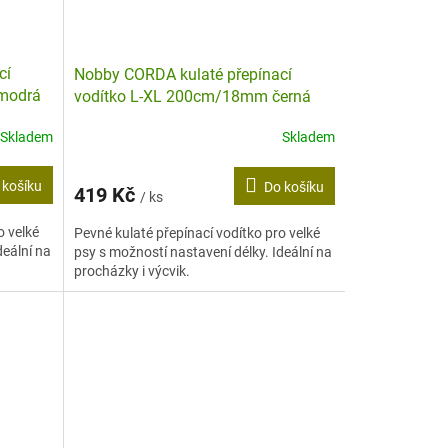
cí
Nobby CORDA kulaté přepínací
modrá
vodítko L-XL 200cm/18mm černá
Skladem
Skladem
 košíku
Do košíku
419 Kč
/ ks
o velké
Pevné kulaté přepínací vodítko pro velké
deální na
psy s možností nastavení délky. Ideální na
procházky i výcvik.