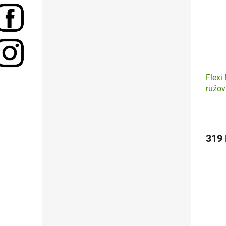
Flexi
růžov
319