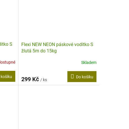
ítko S
Flexi NEW NEON páskové vodítko S
žlutá 5m do 15kg
dostupné
Skladem
 košíku
Do košíku
299 Kč
/ ks