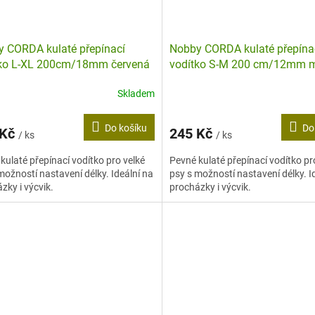
 CORDA kulaté přepínací
Nobby CORDA kulaté přepína
tko L-XL 200cm/18mm červená
vodítko S-M 200 cm/12mm 
Skladem
Do košíku
Do
 Kč
245 Kč
/ ks
/ ks
kulaté přepínací vodítko pro velké
Pevné kulaté přepínací vodítko p
možností nastavení délky. Ideální na
psy s možností nastavení délky. I
zky i výcvik.
procházky i výcvik.