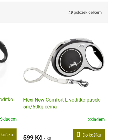
49
položek celkem
odítko
Flexi New Comfort L vodítko pásek
5m/60kg černá
Skladem
Skladem
 košíku
Do košíku
599 Kč
/ ks