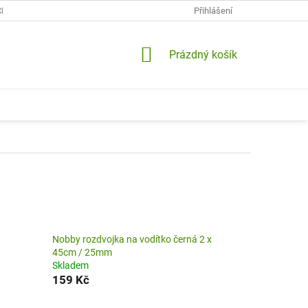
CH ÚDAJŮ
KONTAKTY
DOPRAVA A PLATBY
Přihlášení
VRÁCENÍ A RE
NÁKUPNÍ
Prázdný košík
KOŠÍK
Nobby rozdvojka na vodítko černá 2 x
45cm / 25mm
Skladem
159 Kč