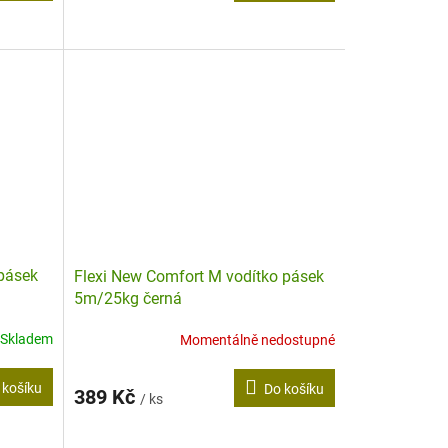
 pásek
Flexi New Comfort M vodítko pásek
5m/25kg černá
Skladem
Momentálně nedostupné
 košíku
Do košíku
389 Kč
/ ks