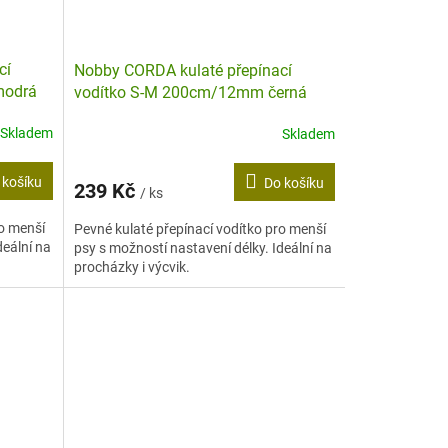
cí
Nobby CORDA kulaté přepínací
modrá
vodítko S-M 200cm/12mm černá
Skladem
Skladem
 košíku
Do košíku
239 Kč
/ ks
ro menší
Pevné kulaté přepínací vodítko pro menší
deální na
psy s možností nastavení délky. Ideální na
procházky i výcvik.