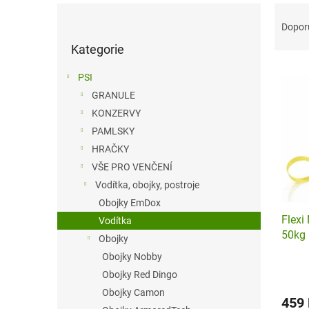
P
Ř
o
a
Dopor
Přeskočit
s
z
Kategorie
kategorie
t
e
V
r
n
PSI
ý
a
í
GRANULE
p
n
p
KONZERVY
i
n
r
s
í
o
PAMLSKY
p
p
d
HRAČKY
r
a
u
VŠE PRO VENČENÍ
o
n
k
Vodítka, obojky, postroje
d
e
t
Obojky EmDox
u
l
ů
Flexi
k
Vodítka
50kg
t
Obojky
ů
Obojky Nobby
Obojky Red Dingo
Obojky Camon
459