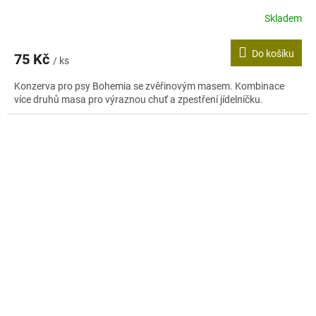
Skladem
Průměrné
hodnocení
produktu
Do košíku
75 Kč
je
/ ks
4,3
Konzerva pro psy Bohemia se zvěřinovým masem. Kombinace
z
více druhů masa pro výraznou chuť a zpestření jídelníčku.
5
hvězdiček.