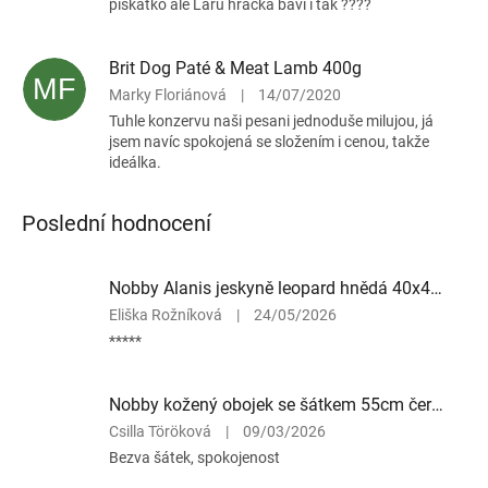
pískatko ale Laru hračka baví i tak ????
Brit Dog Paté & Meat Lamb 400g
MF
Marky Floriánová
|
14/07/2020
Tuhle konzervu naši pesani jednoduše milujou, já
jsem navíc spokojená se složením i cenou, takže
ideálka.
Poslední hodnocení
Nobby Alanis jeskyně leopard hnědá 40x40x35cm
Hodnocení
Eliška Rožníková
|
24/05/2026
produktu
*****
je
5
z
Nobby kožený obojek se šátkem 55cm červená
5
Hodnocení
Csilla Töröková
|
09/03/2026
hvězdiček.
produktu
Bezva šátek, spokojenost
je