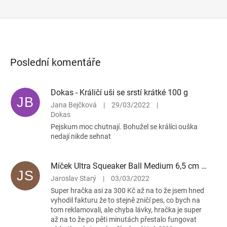
Poslední komentáře
Dokas - Králičí uši se srstí krátké 100 g
JB
Jana Bejčková
|
29/03/2022
|
Dokas
Pejskum moc chutnají. Bohužel se králíci ouška
nedají nikde sehnat
Míček Ultra Squeaker Ball Medium 6,5 cm – pískací
JS
Jaroslav Starý
|
03/03/2022
Super hračka asi za 300 Kč až na to že jsem hned
vyhodil fakturu že to stejně zničí pes, co bych na
tom reklamovali, ale chyba lávky, hračka je super
až na to že po pěti minutách přestalo fungovat