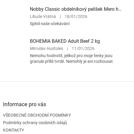
5
z
Nobby Classic obdelníkový pelíšek Mero hnědá 55x43x17cm
5
Hodnocení
Libuše Vrátná
|
18/01/2026
hvězdiček.
produktu
Splnil naše očekávání
je
5
z
BOHEMIA BAKED Adult Beef 2 kg
5
Hodnocení
Miroslav Hustoles
|
11/01/2026
hvězdiček.
produktu
Nemohu hodnotit, jelikož pro moje fenky jsou
je
granule příliš tvrdé. Nemohly je ani rozkousat.
3
z
5
hvězdiček.
Z
á
p
a
Informace pro vás
t
VŠEOBECNÉ OBCHODNÍ PODMÍNKY
í
Podmínky ochrany osobních údajů
KONTAKTY