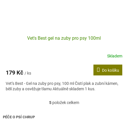
Vet's Best gel na zuby pro psy 100ml
Skladem
Do košíku
179 Kč
/ ks
Vet’s Best - Gel na zuby pro psy, 100 ml Čistí plak a zubní kámen,
bělí zuby a osvěžuje tlamu Aktuálně skladem 1 kus.
5
položek celkem
O
v
l
PÉČE O PSÍ CHRUP
á
d