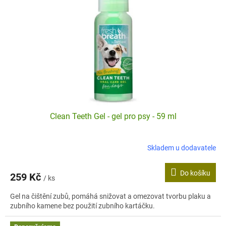
ů
p
r
o
d
u
k
t
ů
Clean Teeth Gel - gel pro psy - 59 ml
Skladem u dodavatele
Do košíku
259 Kč
/ ks
Gel na čištění zubů, pomáhá snižovat a omezovat tvorbu plaku a
zubního kamene bez použití zubního kartáčku.