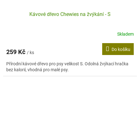
Kávové dřevo Chewies na žvýkání - S
Skladem
Průměrné
hodnocení
produktu
Do košíku
259 Kč
je
/ ks
3,0
Přírodní kávové dřevo pro psy velikost S. Odolná žvýkací hračka
z
bez kalorií, vhodná pro malé psy.
5
hvězdiček.