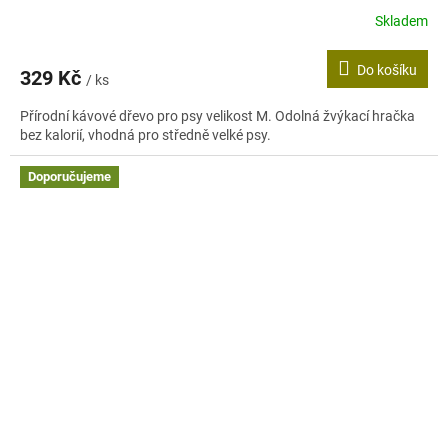
Skladem
Průměrné
hodnocení
produktu
Do košíku
329 Kč
je
/ ks
4,0
Přírodní kávové dřevo pro psy velikost M. Odolná žvýkací hračka
z
bez kalorií, vhodná pro středně velké psy.
5
hvězdiček.
Doporučujeme