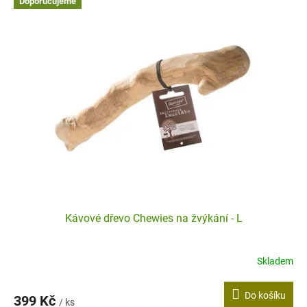
Doporučujeme
Kávové dřevo Chewies na žvýkání - L
Skladem
Průměrné
hodnocení
produktu
Do košíku
399 Kč
je
/ ks