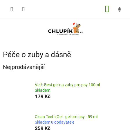
Přejít
na
NÁKUP
obsah
KOŠÍK
Péče o zuby a dásně
Nejprodávanější
Vet's Best gel na zuby pro psy 100ml
Skladem
179 Kč
Clean Teeth Gel - gel pro psy - 59 ml
Skladem u dodavatele
259 Kč