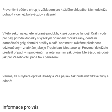
a
c
Preventivní péče o chrup je základem pro každého chlupáče.
Nic nedokáže
í
potrápit více než bolavé zuby a dásně!
p
r
v
k
V této sekci naleznete vybrané produkty, které opravdu fungují. Orální vody
y
pro psy, přírodní doplňky s vysokým obsahem mořské řasy, dentální
v
samočistící gely, dentální hračky a další sortiment. Dáváme předsnost
ý
odzkoušeným značkám jako je Tropiclean, Meatsnax aj. Prevencí dokážete
p
předejít případným problémům a veterinárním zákrokům, které jsou náročné
i
jak pro Vašeho chlupáče tak i peněženku.
s
u
Věříme, že si vybere opravdu každý a Váš pejsek tak bude mít zdravé zuby a
dásně!
Z
á
p
a
Informace pro vás