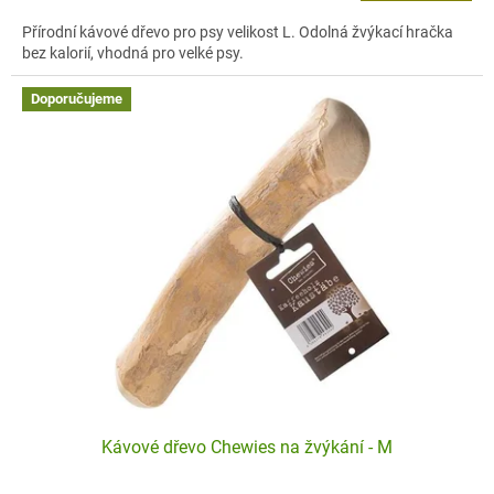
2,5
Přírodní kávové dřevo pro psy velikost L. Odolná žvýkací hračka
z
bez kalorií, vhodná pro velké psy.
5
hvězdiček.
Doporučujeme
Kávové dřevo Chewies na žvýkání - M