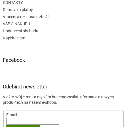
v
KONTAKTY
k
Doprava a platby
y
Vrácení a reklamace zboží
v
ý
VŠE O NÁKUPU
p
Hodnocení obchodu
i
Napište nám
s
u
Facebook
Odebírat newsletter
Vložte svůj e-mail a my vám budeme zasílat informace o nových
produktech na našem e-shopu.
E-mail