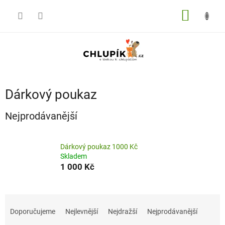
Přejít
na
NÁKUP
obsah
KOŠÍK
Dárkový poukaz
Nejprodávanější
Dárkový poukaz 1000 Kč
Skladem
1 000 Kč
Ř
a
Doporučujeme
Nejlevnější
Nejdražší
Nejprodávanější
z