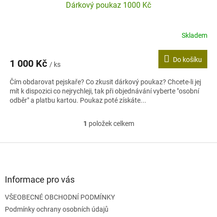
Dárkový poukaz 1000 Kč
Skladem
Do košíku
1 000 Kč
/ ks
Čím obdarovat pejskaře? Co zkusit dárkový poukaz? Chcete-li jej
mít k dispozici co nejrychleji, tak při objednávání vyberte "osobní
odběr" a platbu kartou. Poukaz poté získáte...
1
položek celkem
O
v
l
Z
á
á
d
p
a
a
Informace pro vás
c
t
í
VŠEOBECNÉ OBCHODNÍ PODMÍNKY
í
p
Podmínky ochrany osobních údajů
r