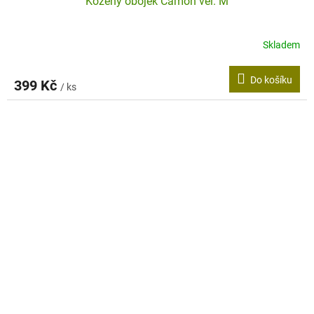
Kožený obojek Camon vel. M
Skladem
Do košíku
399 Kč
/ ks