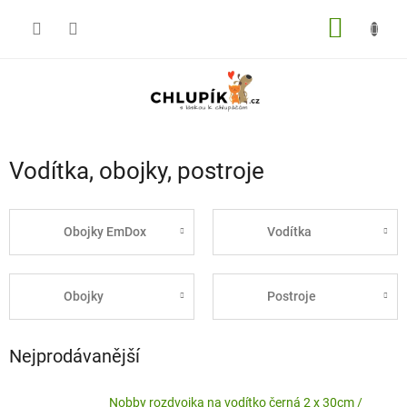
Přejít
na
NÁKUP
obsah
KOŠÍK
Vodítka, obojky, postroje
Obojky EmDox
Vodítka
Obojky
Postroje
Nejprodávanější
Nobby rozdvojka na vodítko černá 2 x 30cm /