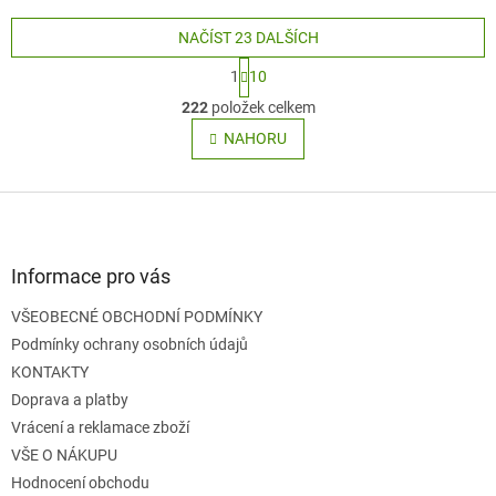
NAČÍST 23 DALŠÍCH
S
1
10
t
O
r
222
položek celkem
v
á
l
NAHORU
n
á
k
o
d
v
Z
a
á
c
á
n
í
p
í
p
a
Informace pro vás
r
t
v
VŠEOBECNÉ OBCHODNÍ PODMÍNKY
í
k
Podmínky ochrany osobních údajů
y
v
KONTAKTY
ý
Doprava a platby
p
Vrácení a reklamace zboží
i
s
VŠE O NÁKUPU
u
Hodnocení obchodu