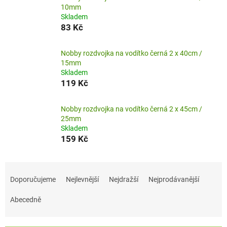
10mm
Skladem
83 Kč
Nobby rozdvojka na vodítko černá 2 x 40cm /
15mm
Skladem
119 Kč
Nobby rozdvojka na vodítko černá 2 x 45cm /
25mm
Skladem
159 Kč
Ř
a
Doporučujeme
Nejlevnější
Nejdražší
Nejprodávanější
z
e
Abecedně
n
í