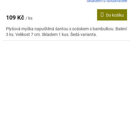
Skladem u dodavatele
Do košíku
109 Kč
/ ks
Plyšová myška napuštěná šantou s ocáskem s bambulkou. Balení
3 ks. Velikost 7 cm. Skladem 1 kus. Šedá varianta.