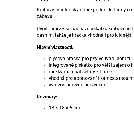
Kruhový tvar hračky dobře padne do tlamy a usn
zábavu.
Uvnitř hračky se nachází pískátko kruhového t
dásním, takže je hračka vhodná i pro klidnější
Hlavní vlastnosti:
plyšová hračka pro psy ve tvaru donutu
integrované pískátko pro větší zájem o h
měkký materiál šetrný k tlamě
vhodná pro aportování i samostatnou h
výrazné barevné provedení
Rozměry:
18 × 18 × 5 cm
Z