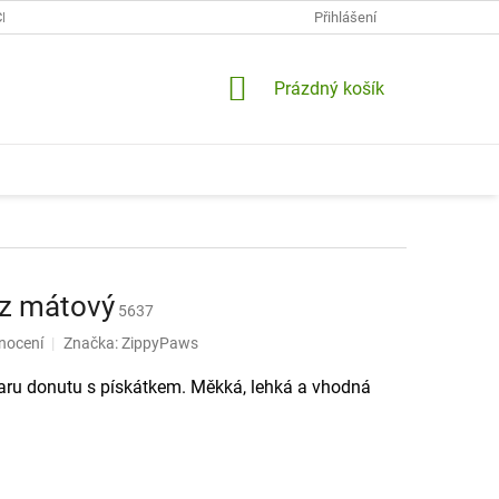
CH ÚDAJŮ
KONTAKTY
DOPRAVA A PLATBY
Přihlášení
VRÁCENÍ A RE
NÁKUPNÍ
Prázdný košík
KOŠÍK
z mátový
5637
nocení
Značka:
ZippyPaws
varu donutu s pískátkem. Měkká, lehká a vhodná