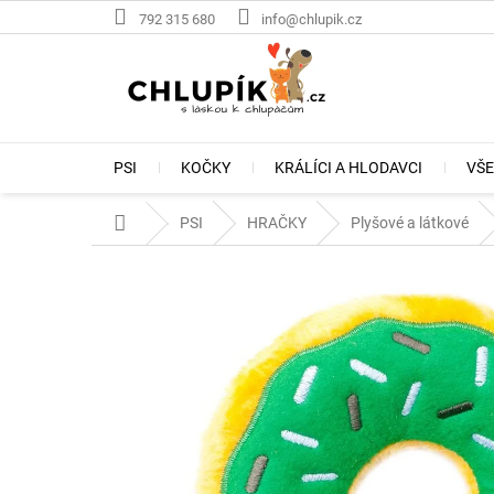
Přejít
792 315 680
info@chlupik.cz
na
obsah
PSI
KOČKY
KRÁLÍCI A HLODAVCI
VŠE
Domů
PSI
HRAČKY
Plyšové a látkové