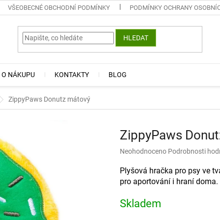
VŠEOBECNÉ OBCHODNÍ PODMÍNKY
PODMÍNKY OCHRANY OSOBNÍ
HLEDAT
 O NÁKUPU
KONTAKTY
BLOG
ZippyPaws Donutz mátový
ZippyPaws Donut
Průměrné
Neohodnoceno
Podrobnosti hod
hodnocení
produktu
Plyšová hračka pro psy ve t
je
pro aportování i hraní doma.
0,0
z
Skladem
5
hvězdiček.