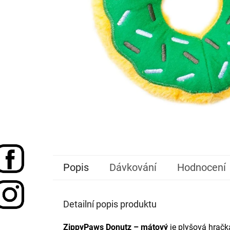
Popis
Dávkování
Hodnocení
Detailní popis produktu
ZippyPaws
Donutz – mátový
je plyšová hračka