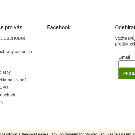
e pro vás
Facebook
Odebírat
É OBCHODNÍ
Vložte svů
Y
produktec
ochrany osobních
E-mail
platby
PŘIHL
reklamace zboží
KUPU
 obchodu
ám
oskytovat a zlepšovat naše služby. Používáním tohoto webu souhlasíte s našimi p