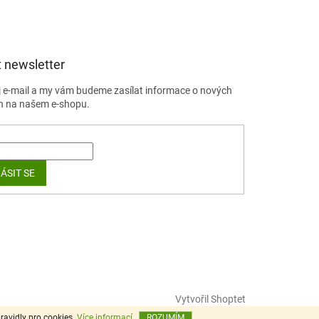
 newsletter
j e-mail a my vám budeme zasílat informace o nových
h na našem e-shopu.
ÁSIT SE
Vytvořil Shoptet
ravidly pro cookies.
Více informací
ROZUMÍM