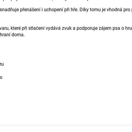
adňuje přenášení i uchopení při hře. Díky tomu je vhodná pro ps
varu, které při stlačení vydává zvuk a podporuje zájem psa o hr
 hraní doma.
ru
ru