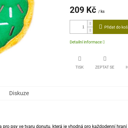
209 Kč
/ ks
Měrná
cena:
Přidat do koš
Detailní informace
TISK
ZEPTAT SE
H
Diskuze
 pro psy ve tvaru donutu, která je vhodná pro každodenní hraní 