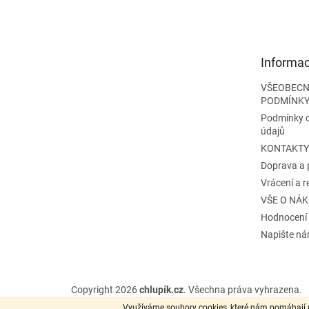
á
p
a
t
Informac
í
VŠEOBECN
PODMÍNK
Podmínky 
údajů
KONTAKTY
Doprava a 
Vrácení a 
VŠE O NÁ
Hodnocení
Napište n
Copyright 2026
chlupík.cz
. Všechna práva vyhrazena.
Využíváme soubory cookies, které nám pomáhají p