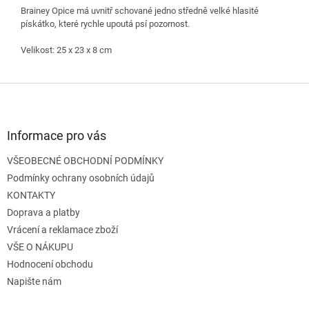
Brainey Opice má uvnitř schované jedno středně velké hlasité
pískátko, které rychle upoutá psí pozornost.
Velikost: 25 x 23 x 8 cm
Z
á
p
a
Informace pro vás
t
VŠEOBECNÉ OBCHODNÍ PODMÍNKY
í
Podmínky ochrany osobních údajů
KONTAKTY
Doprava a platby
Vrácení a reklamace zboží
VŠE O NÁKUPU
Hodnocení obchodu
Napište nám