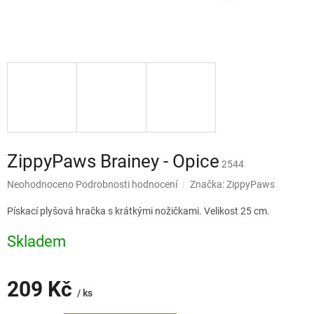
ZippyPaws Brainey - Opice
2544
Průměrné
Neohodnoceno
Podrobnosti hodnocení
Značka:
ZippyPaws
hodnocení
produktu
Pískací plyšová hračka s krátkými nožičkami. Velikost 25 cm.
je
0,0
Skladem
z
5
hvězdiček.
209 Kč
/ ks
Měrná