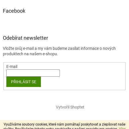
Facebook
Odebírat newsletter
Vložte svůj e-mail a my vám budeme zasílat informace o nových
produktech na našem e-shopu.
E-mail
PŘIHLÁSIT SE
Vytvořil Shoptet
Copyright 2026
chlupík.cz
. Všechna práva vyhrazena.
Využíváme soubory cookies, které nám pomáhají poskytovat a zlepšovat naše
služby. Používáním tohoto webu souhlasíte s našimi pravidly pro cookies.
Více