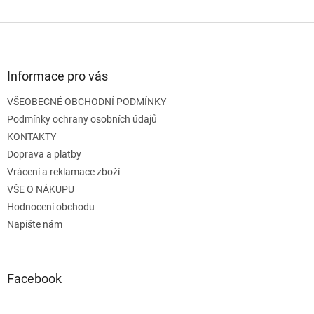
Z
á
p
a
Informace pro vás
t
VŠEOBECNÉ OBCHODNÍ PODMÍNKY
í
Podmínky ochrany osobních údajů
KONTAKTY
Doprava a platby
Vrácení a reklamace zboží
VŠE O NÁKUPU
Hodnocení obchodu
Napište nám
Facebook