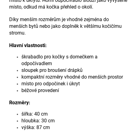
místo k úkrytu. Horní odpočívadlo slouží jako vyvýšené
místo, odkud má kočka přehled o okolí.
Díky menším rozměrům je vhodné zejména do
menších bytů nebo jako doplněk k většímu kočičímu
stromu.
Hlavní vlastnosti:
škrabadlo pro kočky s domečkem a
odpočívadlem
sloupek pro broušení drápků
kompaktní rozměry vhodné do menších prostor
místo pro odpočinek i úkryt
béžové provedení
Rozměry:
šířka: 40 cm
hloubka: 30 cm
výška: 87 cm