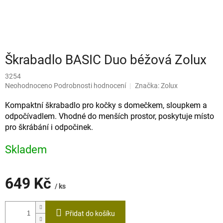
Škrabadlo BASIC Duo béžová Zolux
3254
Průměrné
Neohodnoceno
Podrobnosti hodnocení
Značka:
Zolux
hodnocení
produktu
Kompaktní škrabadlo pro kočky s domečkem, sloupkem a
je
odpočívadlem. Vhodné do menších prostor, poskytuje místo
0,0
pro škrábání i odpočinek.
z
5
Skladem
hvězdiček.
649 Kč
/ ks
Měrná
cena:
Přidat do košíku