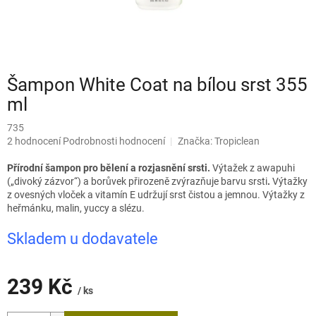
Šampon White Coat na bílou srst 355
ml
735
Průměrné
2 hodnocení
Podrobnosti hodnocení
Značka:
Tropiclean
hodnocení
produktu
Přírodní šampon pro bělení a rozjasnění srsti.
Výtažek z awapuhi
je
(„divoký zázvor“) a borůvek přirozeně zvýrazňuje barvu srsti
.
Výtažky
3,0
z ovesných vloček a vitamín E udržují srst čistou a jemnou. Výtažky z
z
heřmánku, malin, yuccy a slézu.
5
hvězdiček.
Skladem u dodavatele
239 Kč
/ ks
Měrná