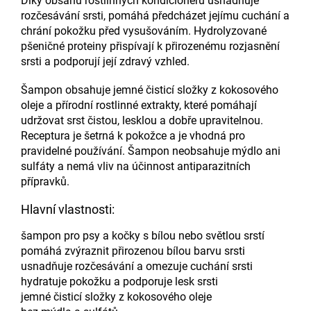
Díky obsahu rostlinných kondicionérů usnadňuje
rozčesávání srsti, pomáhá předcházet jejímu cuchání a
chrání pokožku před vysušováním. Hydrolyzované
pšeničné proteiny přispívají k přirozenému rozjasnění
srsti a podporují její zdravý vzhled.
Šampon obsahuje jemné čisticí složky z kokosového
oleje a přírodní rostlinné extrakty, které pomáhají
udržovat srst čistou, lesklou a dobře upravitelnou.
Receptura je šetrná k pokožce a je vhodná pro
pravidelné používání. Šampon neobsahuje mýdlo ani
sulfáty a nemá vliv na účinnost antiparazitních
přípravků.
Hlavní vlastnosti:
šampon pro psy a kočky s bílou nebo světlou srstí
pomáhá zvýraznit přirozenou bílou barvu srsti
usnadňuje rozčesávání a omezuje cuchání srsti
hydratuje pokožku a podporuje lesk srsti
jemné čisticí složky z kokosového oleje