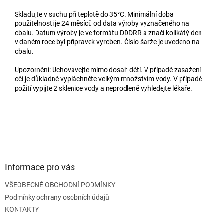
Skladujte v suchu při teplotě do 35°C. Minimální doba
použitelnosti je 24 měsíců od data výroby vyznačeného na
obalu. Datum výroby je ve formátu DDDRR a značí kolikátý den
v daném roce byl přípravek vyroben. Číslo šarže je uvedeno na
obalu.
Upozornění: Uchovávejte mimo dosah dětí. V případě zasažení
očí je důkladně vypláchněte velkým množstvím vody. V případě
požití vypijte 2 sklenice vody a neprodleně vyhledejte lékaře.
Z
á
p
a
Informace pro vás
t
VŠEOBECNÉ OBCHODNÍ PODMÍNKY
í
Podmínky ochrany osobních údajů
KONTAKTY