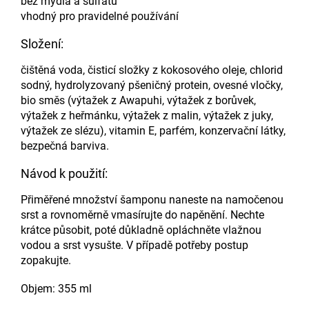
bez mýdla a sulfátů
vhodný pro pravidelné používání
Složení:
čištěná voda, čisticí složky z kokosového oleje, chlorid
sodný, hydrolyzovaný pšeničný protein, ovesné vločky,
bio směs (výtažek z Awapuhi, výtažek z borůvek,
výtažek z heřmánku, výtažek z malin, výtažek z juky,
výtažek ze slézu), vitamin E, parfém, konzervační látky,
bezpečná barviva.
Návod k použití:
Přiměřené množství šamponu naneste na namočenou
srst a rovnoměrně vmasírujte do napěnění. Nechte
krátce působit, poté důkladně opláchněte vlažnou
vodou a srst vysušte. V případě potřeby postup
zopakujte.
Objem: 355 ml