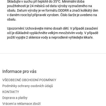
Skladujte v suchu při teplotě do 35°C. Minimální doba
použitelnosti je 24 měsíců od data výroby vyznačeného na
obalu. Datum výroby je ve formátu DDDRR a značí kolikátý den
v daném roce byl přípravek vyroben. Číslo šarže je uvedeno na
obalu.
Upozornění: Uchovávejte mimo dosah dětí. V případě zasažení
očí je důkladně vypláchněte velkým množstvím vody. V případě
požití vypijte 2 sklenice vody a neprodleně vyhledejte lékaře.
Z
á
p
a
Informace pro vás
t
VŠEOBECNÉ OBCHODNÍ PODMÍNKY
í
Podmínky ochrany osobních údajů
KONTAKTY
Doprava a platby
Vrácení a reklamace zboží