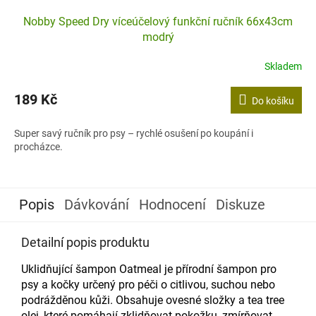
Nobby Speed Dry víceúčelový funkční ručník 66x43cm
modrý
Skladem
189 Kč
Do košíku
Super savý ručník pro psy – rychlé osušení po koupání i
procházce.
Popis
Dávkování
Hodnocení
Diskuze
Detailní popis produktu
Uklidňující šampon Oatmeal je přírodní šampon pro
psy a kočky určený pro péči o citlivou, suchou nebo
podrážděnou kůži. Obsahuje ovesné složky a tea tree
olej, které pomáhají zklidňovat pokožku, zmírňovat