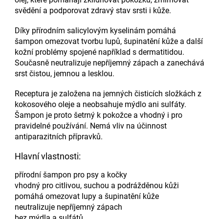
svědění a podporovat zdravý stav srsti i kůže.
Díky přírodním salicylovým kyselinám pomáhá
šampon omezovat tvorbu lupů, šupinatění kůže a další
kožní problémy spojené například s dermatitidou.
Současně neutralizuje nepříjemný zápach a zanechává
srst čistou, jemnou a lesklou.
Receptura je založena na jemných čisticích složkách z
kokosového oleje a neobsahuje mýdlo ani sulfáty.
Šampon je proto šetrný k pokožce a vhodný i pro
pravidelné používání. Nemá vliv na účinnost
antiparazitních přípravků.
Hlavní vlastnosti:
přírodní šampon pro psy a kočky
vhodný pro citlivou, suchou a podrážděnou kůži
pomáhá omezovat lupy a šupinatění kůže
neutralizuje nepříjemný zápach
bez mýdla a sulfátů