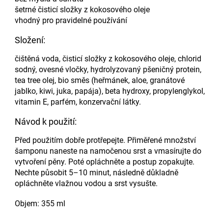
šetrné čisticí složky z kokosového oleje
vhodný pro pravidelné používání
Složení:
čištěná voda, čisticí složky z kokosového oleje, chlorid
sodný, ovesné vločky, hydrolyzovaný pšeničný protein,
tea tree olej, bio směs (heřmánek, aloe, granátové
jablko, kiwi, juka, papája), beta hydroxy, propylenglykol,
vitamin E, parfém, konzervační látky.
Návod k použití:
Před použitím dobře protřepejte. Přiměřené množství
šamponu naneste na namočenou srst a vmasírujte do
vytvoření pěny. Poté opláchněte a postup zopakujte.
Nechte působit 5–10 minut, následně důkladně
opláchněte vlažnou vodou a srst vysušte.
Objem: 355 ml