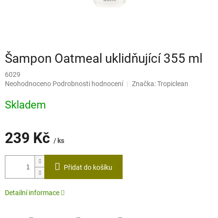
Šampon Oatmeal uklidňující 355 ml
6029
Průměrné
Neohodnoceno
Podrobnosti hodnocení
Značka:
Tropiclean
hodnocení
produktu
Skladem
je
0,0
z
239 Kč
5
/ ks
hvězdiček.
Měrná
cena:
Přidat do košíku
Detailní informace