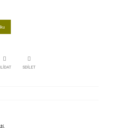
íku
LÍDAT
SDÍLET
ží.