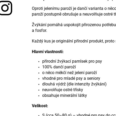
Oproti jelenímu paroží je dančí varianta o něc
paroží postupně obrušuje a neuvolňuje ostré tř
Žvýkání pomáhá uspokojit přirozenou potřebu 
a fosfor.
Každý kus je originální přírodní produkt, proto
Hlavní vlastnosti:
přírodní žvýkací pamlsek pro psy
100% dančí paroží
o něco měkčí než jelení paroží
vhodné pro mladé psy a seniory
dlouhá výdrž (dle intenzity žvýkání)
neuvolňuje ostré třísky
obsahuje minerální látky
Velikost:
S (cca 50–80 g) – vhodné pro psy do cc