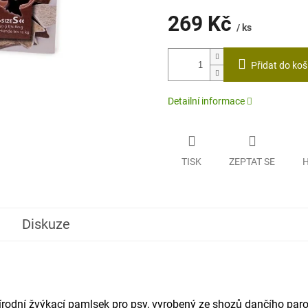
269 Kč
/ ks
Měrná
cena:
Přidat do koš
Detailní informace
TISK
ZEPTAT SE
H
Diskuze
írodní žvýkací pamlsek pro psy, vyrobený ze shozů dančího paro