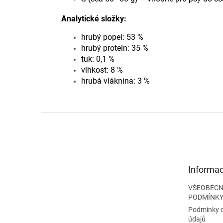
Analytické složky:
hrubý popel: 53 %
hrubý protein: 35 %
tuk: 0,1 %
vlhkost: 8 %
hrubá vláknina: 3 %
Z
á
p
a
t
Informac
í
VŠEOBECN
PODMÍNK
Podmínky 
údajů