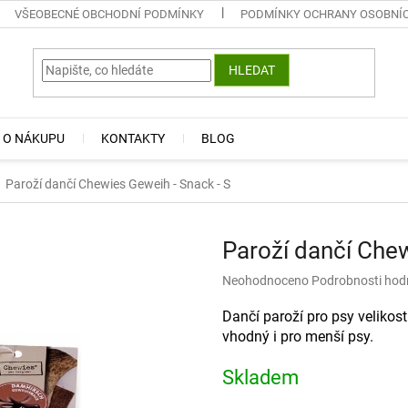
VŠEOBECNÉ OBCHODNÍ PODMÍNKY
PODMÍNKY OCHRANY OSOBNÍ
HLEDAT
 O NÁKUPU
KONTAKTY
BLOG
Paroží dančí Chewies Geweih - Snack - S
Paroží dančí Chew
Průměrné
Neohodnoceno
Podrobnosti hod
hodnocení
produktu
Dančí paroží pro psy velikost
je
vhodný i pro menší psy.
0,0
z
Skladem
5
hvězdiček.