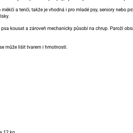
o měkčí a tenčí, takže je vhodná i pro mladé psy, seniory nebo ps
ísky.
psa kousat a zároveň mechanicky působí na chrup. Paroží obsahu
 se může lišit tvarem i hmotností.
a 12 kg