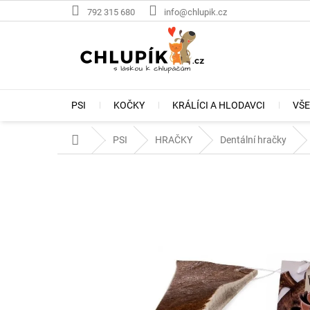
Přejít
792 315 680
info@chlupik.cz
na
obsah
PSI
KOČKY
KRÁLÍCI A HLODAVCI
VŠE
Domů
PSI
HRAČKY
Dentální hračky