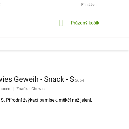
CH ÚDAJŮ
KONTAKTY
DOPRAVA A PLATBY
Přihlášení
VRÁCENÍ A RE
NÁKUPNÍ
Prázdný košík
KOŠÍK
ies Geweih - Snack - S
5664
nocení
Značka:
Chewies
 S. Přírodní žvýkací pamlsek, měkčí než jelení,