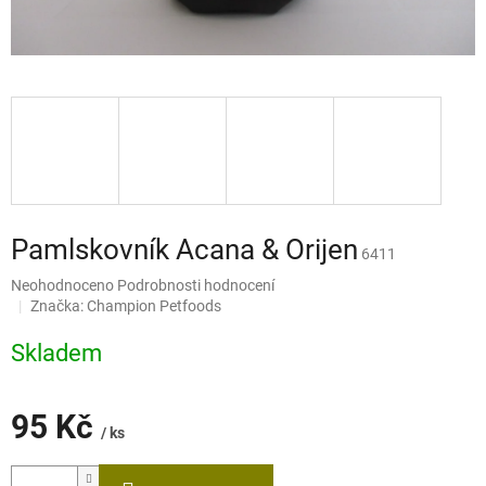
Pamlskovník Acana & Orijen
6411
Průměrné
Neohodnoceno
Podrobnosti hodnocení
hodnocení
Značka:
Champion Petfoods
produktu
je
Skladem
0,0
z
5
95 Kč
hvězdiček.
/ ks
Měrná
cena: