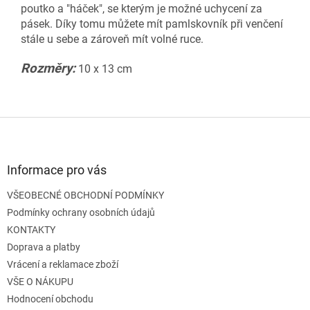
poutko a "háček", se kterým je možné uchycení za
pásek. Díky tomu můžete mít pamlskovník při venčení
stále u sebe a zároveň mít volné ruce.
Rozměry:
10 x 13 cm
Z
á
p
a
Informace pro vás
t
VŠEOBECNÉ OBCHODNÍ PODMÍNKY
í
Podmínky ochrany osobních údajů
KONTAKTY
Doprava a platby
Vrácení a reklamace zboží
VŠE O NÁKUPU
Hodnocení obchodu