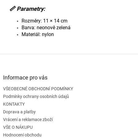
📏 Parametry:
Rozměry: 11 × 14 cm
Barva: neonově zelená
Materiál: nylon
Z
á
p
a
Informace pro vás
t
VŠEOBECNÉ OBCHODNÍ PODMÍNKY
í
Podmínky ochrany osobních údajů
KONTAKTY
Doprava a platby
Vrácení a reklamace zboží
VŠE O NÁKUPU
Hodnocení obchodu