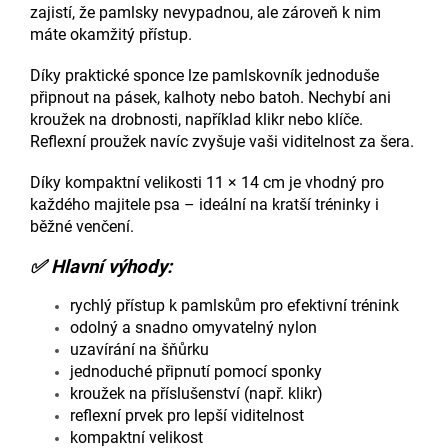
zajistí, že pamlsky nevypadnou, ale zároveň k nim
máte okamžitý přístup.
Díky praktické sponce lze pamlskovník jednoduše
připnout na pásek, kalhoty nebo batoh. Nechybí ani
kroužek na drobnosti, například klikr nebo klíče.
Reflexní proužek navíc zvyšuje vaši viditelnost za šera.
Díky kompaktní velikosti 11 × 14 cm je vhodný pro
každého majitele psa – ideální na kratší tréninky i
běžné venčení.
✅ Hlavní výhody:
rychlý přístup k pamlskům pro efektivní trénink
odolný a snadno omyvatelný nylon
uzavírání na šňůrku
jednoduché připnutí pomocí sponky
kroužek na příslušenství (např. klikr)
reflexní prvek pro lepší viditelnost
kompaktní velikost