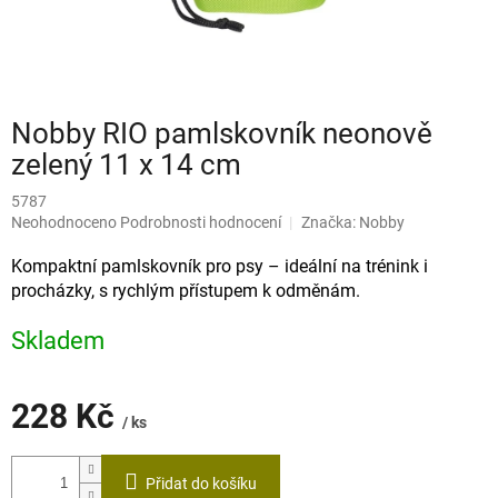
Nobby RIO pamlskovník neonově
zelený 11 x 14 cm
5787
Průměrné
Neohodnoceno
Podrobnosti hodnocení
Značka:
Nobby
hodnocení
produktu
Kompaktní pamlskovník pro psy – ideální na trénink i
je
procházky, s rychlým přístupem k odměnám.
0,0
z
Skladem
5
hvězdiček.
228 Kč
/ ks
Měrná
cena:
Přidat do košíku