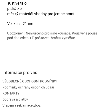
šustivé tělo
pískátko
měkký materiál vhodný pro jemné hraní
Velikost: 21 cm
Upozornění: Není určeno pro silné kousače. Používejte pouze
pod dohledem. Při poškození hračku vyměňte.
Z
á
p
a
Informace pro vás
t
VŠEOBECNÉ OBCHODNÍ PODMÍNKY
í
Podmínky ochrany osobních údajů
KONTAKTY
Doprava a platby
Vrácení a reklamace zboží