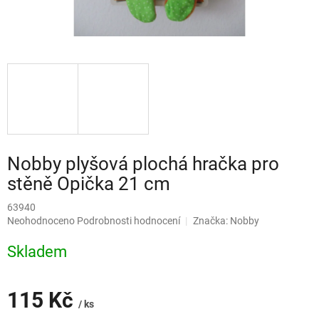
Nobby plyšová plochá hračka pro
stěně Opička 21 cm
63940
Průměrné
Neohodnoceno
Podrobnosti hodnocení
Značka:
Nobby
hodnocení
produktu
Skladem
je
0,0
z
115 Kč
5
/ ks
hvězdiček.