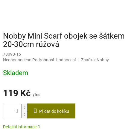
Nobby Mini Scarf obojek se šátkem
20-30cm růžová
78090-15
Průměrné
Neohodnoceno
Podrobnosti hodnocení
Značka:
Nobby
hodnocení
produktu
Skladem
je
0,0
z
119 Kč
5
/ ks
hvězdiček.
Měrná
cena:
Přidat do košíku
Detailní informace