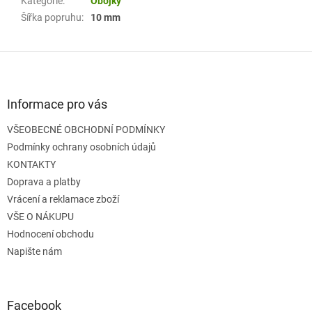
Kategorie
:
Obojky
Šířka popruhu
:
10 mm
Z
á
p
a
Informace pro vás
t
VŠEOBECNÉ OBCHODNÍ PODMÍNKY
í
Podmínky ochrany osobních údajů
KONTAKTY
Doprava a platby
Vrácení a reklamace zboží
VŠE O NÁKUPU
Hodnocení obchodu
Napište nám
Facebook