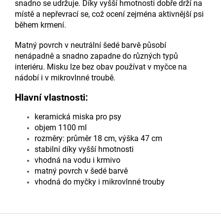
snadno se udržuje. Díky vyšší hmotnosti dobře drží na
místě a nepřevrací se, což ocení zejména aktivnější psi
během krmení.
Matný povrch v neutrální šedé barvě působí
nenápadně a snadno zapadne do různých typů
interiéru. Misku lze bez obav používat v myčce na
nádobí i v mikrovlnné troubě.
Hlavní vlastnosti:
keramická miska pro psy
objem 1100 ml
rozměry: průměr 18 cm, výška 47 cm
stabilní díky vyšší hmotnosti
vhodná na vodu i krmivo
matný povrch v šedé barvě
vhodná do myčky i mikrovlnné trouby
Z