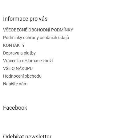
á
p
a
Informace pro vás
t
VŠEOBECNÉ OBCHODNÍ PODMÍNKY
í
Podmínky ochrany osobních údajů
KONTAKTY
Doprava a platby
Vrácení a reklamace zboží
VŠE O NÁKUPU
Hodnocení obchodu
Napište nám
Facebook
Odebírat newsletter