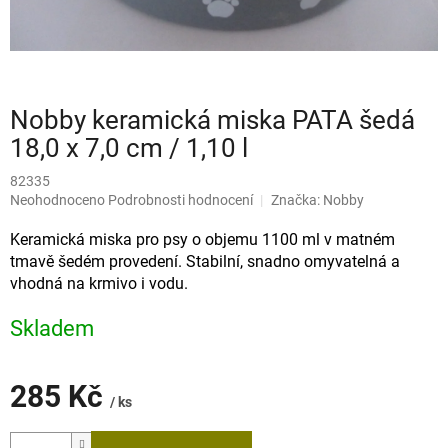
Nobby keramická miska PATA šedá
18,0 x 7,0 cm / 1,10 l
82335
Průměrné
Neohodnoceno
Podrobnosti hodnocení
Značka:
Nobby
hodnocení
produktu
Keramická miska pro psy o objemu 1100 ml v matném
je
tmavě šedém provedení. Stabilní, snadno omyvatelná a
0,0
vhodná na krmivo i vodu.
z
5
Skladem
hvězdiček.
285 Kč
/ ks
Měrná