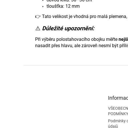
tloušťka: 12 mm
👉 Tato velikost je vhodná pro malá plemena,
⚠️
Důležité upozornění:
Při výběru polostahovacího obojku měřte
nejš
nasadit přes hlavu, ale zároveň nesmí být příli
Z
á
p
a
t
Informac
í
VŠEOBECN
PODMÍNK
Podmínky 
údajů