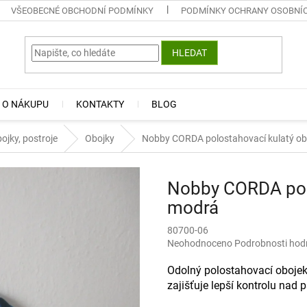
VŠEOBECNÉ OBCHODNÍ PODMÍNKY
PODMÍNKY OCHRANY OSOBNÍ
HLEDAT
 O NÁKUPU
KONTAKTY
BLOG
ojky, postroje
Obojky
Nobby CORDA polostahovací kulatý ob
Nobby CORDA polo
modrá
80700-06
Průměrné
Neohodnoceno
Podrobnosti hod
hodnocení
produktu
Odolný polostahovací obojek z
je
zajišťuje lepší kontrolu nad 
0,0