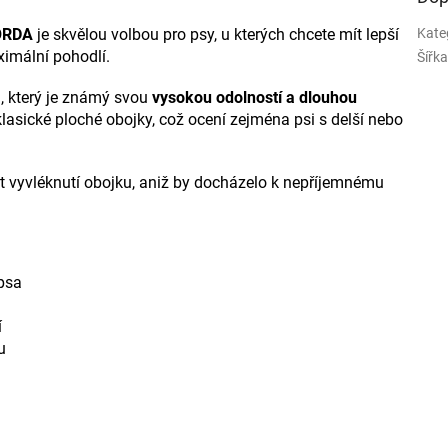
RDA
je skvělou volbou pro psy, u kterých chcete mít lepší
Kate
ximální pohodlí.
Šířk
, který je známý svou
vysokou odolností a dlouhou
ž klasické ploché obojky, což ocení zejména psi s delší nebo
vyvléknutí obojku, aniž by docházelo k nepříjemnému
 psa
í
u