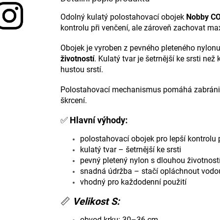
Odolný kulatý polostahovací obojek
Nobby
CO
kontrolu při venčení, ale zároveň zachovat ma
Obojek je vyroben z pevného pleteného nylonu
životností
. Kulatý tvar je šetrnější ke srsti ne
hustou srstí.
Polostahovací mechanismus pomáhá zabránit 
škrcení.
✅
Hlavní výhody:
polostahovací obojek pro lepší kontrolu
kulatý tvar – šetrnější ke srsti
pevný pletený nylon s dlouhou životnost
snadná údržba – stačí opláchnout vodo
vhodný pro každodenní použití
📏
Velikost S:
obvod krku: 30–36 cm