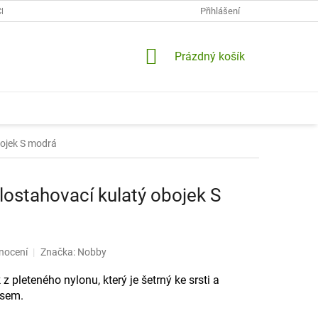
CH ÚDAJŮ
KONTAKTY
DOPRAVA A PLATBY
Přihlášení
VRÁCENÍ A RE
NÁKUPNÍ
Prázdný košík
KOŠÍK
ojek S modrá
stahovací kulatý obojek S
nocení
Značka:
Nobby
 pleteného nylonu, který je šetrný ke srsti a
psem.