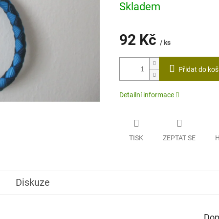
z
Skladem
5
hvězdiček.
92 Kč
/ ks
Měrná
cena:
Přidat do koš
Detailní informace
TISK
ZEPTAT SE
H
Diskuze
Dop