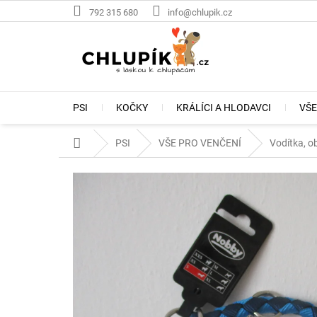
Přejít
792 315 680
info@chlupik.cz
na
obsah
PSI
KOČKY
KRÁLÍCI A HLODAVCI
VŠE
Domů
PSI
VŠE PRO VENČENÍ
Vodítka, ob