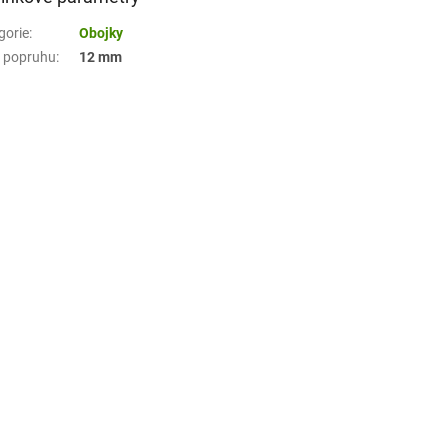
gorie
:
Obojky
a popruhu
:
12 mm