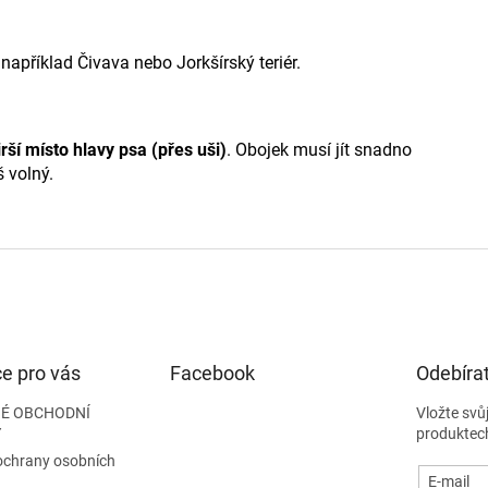
 například
Čivava
nebo
Jorkšírský teriér
.
irší místo hlavy psa (přes uši)
. Obojek musí jít snadno
š volný.
e pro vás
Facebook
Odebírat
É OBCHODNÍ
Vložte svů
Y
produktec
ochrany osobních
E-mail