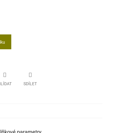
íku
LÍDAT
SDÍLET
lňkové parametry