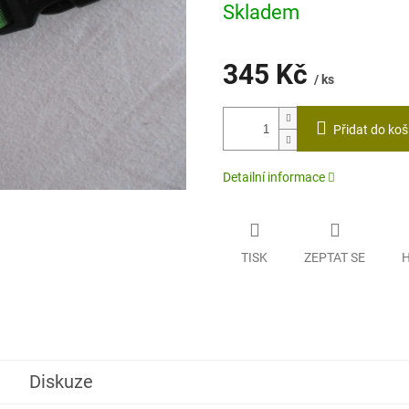
z
Skladem
5
hvězdiček.
345 Kč
/ ks
Měrná
cena:
Přidat do koš
Detailní informace
TISK
ZEPTAT SE
H
Diskuze