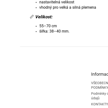
nastavitelná velikost
vhodný pro velká a silná plemena
📏
Velikost:
55–70 cm
šířka: 38–40 mm.
Z
á
p
a
t
Informac
í
VŠEOBECN
PODMÍNK
Podmínky 
údajů
KONTAKTY