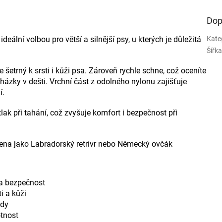
Dop
 ideální volbou pro větší a silnější psy, u kterých je důležitá
Kate
Šířk
 je šetrný k srsti i kůži psa. Zároveň rychle schne, což oceníte
cházky v dešti. Vrchní část z odolného nylonu zajišťuje
í.
lak při tahání, což zvyšuje komfort i bezpečnost při
mena jako
Labradorský retrívr
nebo
Německý ovčák
 a bezpečnost
i a kůži
ody
tnost