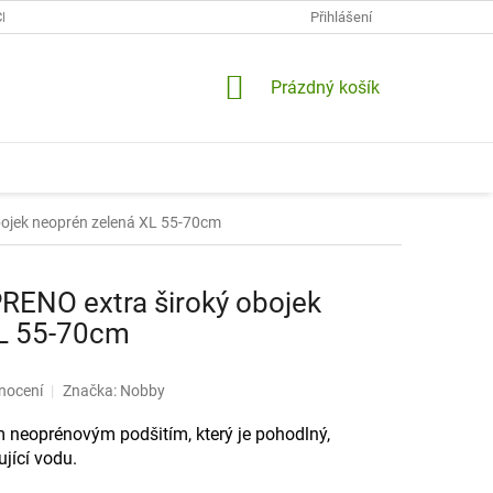
CH ÚDAJŮ
KONTAKTY
DOPRAVA A PLATBY
Přihlášení
VRÁCENÍ A RE
NÁKUPNÍ
Prázdný košík
KOŠÍK
ojek neoprén zelená XL 55-70cm
ENO extra široký obojek
XL 55-70cm
nocení
Značka:
Nobby
m neoprénovým podšitím, který je pohodlný,
ující vodu.