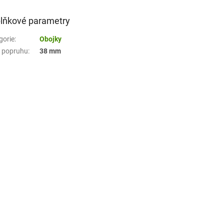
lňkové parametry
gorie
:
Obojky
a popruhu
:
38 mm