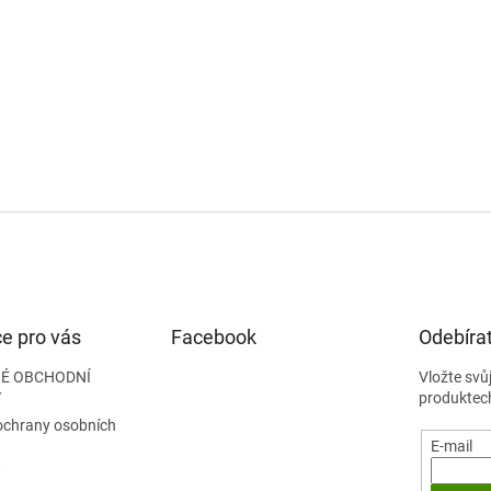
e pro vás
Facebook
Odebírat
É OBCHODNÍ
Vložte svů
Y
produktec
ochrany osobních
E-mail