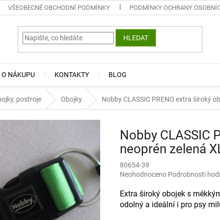
VŠEOBECNÉ OBCHODNÍ PODMÍNKY
PODMÍNKY OCHRANY OSOBNÍ
HLEDAT
 O NÁKUPU
KONTAKTY
BLOG
ojky, postroje
Obojky
Nobby CLASSIC PRENO extra široký ob
Nobby CLASSIC PR
neoprén zelená 
80654-39
Průměrné
Neohodnoceno
Podrobnosti hod
hodnocení
produktu
Extra široký obojek s měkký
je
odolný a ideální i pro psy mil
0,0