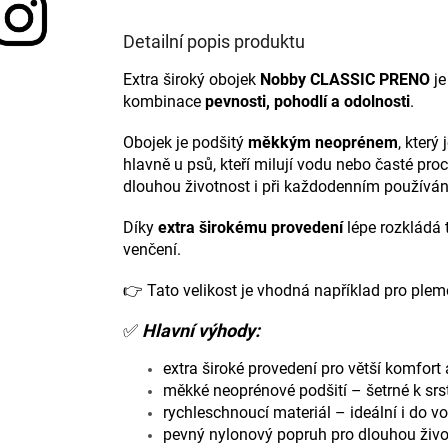
Detailní popis produktu
Extra široký obojek
Nobby
CLASSIC PRENO
je
kombinace
pevnosti, pohodlí a odolnosti
.
Obojek je podšitý
měkkým neoprénem
, který
hlavně u psů, kteří milují vodu nebo časté pro
dlouhou životnost i při každodenním používán
Díky
extra širokému provedení
lépe rozkládá t
venčení.
👉 Tato velikost je vhodná například pro ple
✅
Hlavní výhody:
extra široké provedení pro větší komfort
měkké neoprénové podšití – šetrné k srst
rychleschnoucí materiál – ideální i do v
pevný nylonový popruh pro dlouhou živo