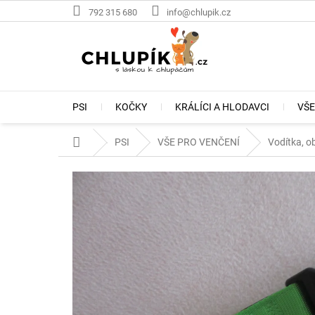
Přejít
792 315 680
info@chlupik.cz
na
obsah
PSI
KOČKY
KRÁLÍCI A HLODAVCI
VŠE
Domů
PSI
VŠE PRO VENČENÍ
Vodítka, ob