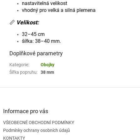
nastavitelná velikost
vhodný pro velká a silná plemena
📏
Velikost:
32–45 cm
šířka: 38–40 mm.
Doplňkové parametry
Kategorie
:
Obojky
Šířka popruhu
:
38 mm
Z
á
p
a
Informace pro vás
t
VŠEOBECNÉ OBCHODNÍ PODMÍNKY
í
Podmínky ochrany osobních údajů
KONTAKTY