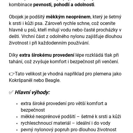
kombinace
pevnosti, pohodlí a odolnosti
.
Obojek je podšitý
měkkým neoprénem
, který je šetrný
k srsti i kůži psa. Zároveň rychle schne, což oceníte
hlavně u psů, kteří milují vodu nebo časté procházky v
dešti. Vrchní část z odolného nylonu zajišťuje dlouhou
životnost i při každodenním používání.
Díky
extra širokému provedení
lépe rozkládá tlak při
tahání, což zvyšuje komfort i bezpečnost při venčení.
👉Tato velikost je vhodná například pro plemena jako
Kokršpaněl
nebo
Beagle
.
✅
Hlavní výhody:
extra široké provedení pro větší komfort a
bezpečnost
měkké neoprénové podšití – šetrné k srsti a kůži
rychleschnoucí materiál – ideální i do vody
pevný nylonový popruh pro dlouhou životnost