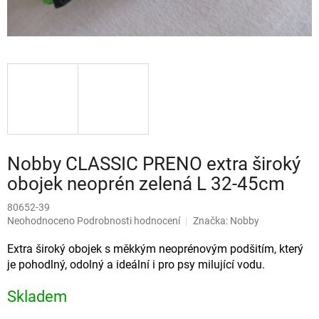
Nobby CLASSIC PRENO extra široký
obojek neoprén zelená L 32-45cm
80652-39
Průměrné
Neohodnoceno
Podrobnosti hodnocení
Značka:
Nobby
hodnocení
produktu
Extra široký obojek s měkkým neoprénovým podšitím, který
je
je pohodlný, odolný a ideální i pro psy milující vodu.
0,0
z
Skladem
5
hvězdiček.