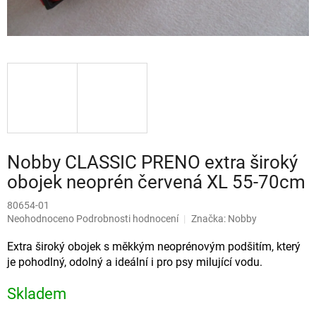
Nobby CLASSIC PRENO extra široký
obojek neoprén červená XL 55-70cm
80654-01
Průměrné
Neohodnoceno
Podrobnosti hodnocení
Značka:
Nobby
hodnocení
produktu
Extra široký obojek s měkkým neoprénovým podšitím, který
je
je pohodlný, odolný a ideální i pro psy milující vodu.
0,0
z
Skladem
5
hvězdiček.