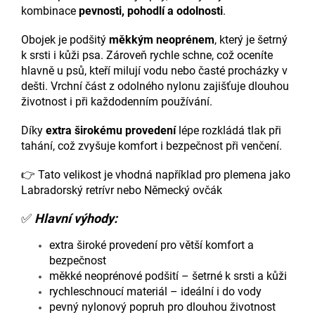
kombinace
pevnosti, pohodlí a odolnosti
.
Obojek je podšitý
měkkým neoprénem
, který je šetrný
k srsti i kůži psa. Zároveň rychle schne, což oceníte
hlavně u psů, kteří milují vodu nebo časté procházky v
dešti. Vrchní část z odolného nylonu zajišťuje dlouhou
životnost i při každodenním používání.
Díky
extra širokému provedení
lépe rozkládá tlak při
tahání, což zvyšuje komfort i bezpečnost při venčení.
👉 Tato velikost je vhodná například pro plemena jako
Labradorský retrívr
nebo
Německý ovčák
✅
Hlavní výhody:
extra široké provedení pro větší komfort a
bezpečnost
měkké neoprénové podšití – šetrné k srsti a kůži
rychleschnoucí materiál – ideální i do vody
pevný nylonový popruh pro dlouhou životnost