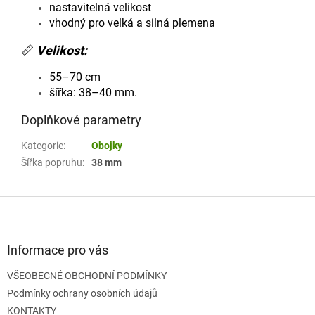
nastavitelná velikost
vhodný pro velká a silná plemena
📏
Velikost:
55–70 cm
šířka: 38–40 mm.
Doplňkové parametry
Kategorie
:
Obojky
Šířka popruhu
:
38 mm
Z
á
p
a
Informace pro vás
t
VŠEOBECNÉ OBCHODNÍ PODMÍNKY
í
Podmínky ochrany osobních údajů
KONTAKTY