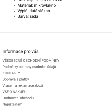
Materiál: mikrovlákno
Výplň: duté vlákno
Barva: šedá
Z
á
p
a
Informace pro vás
t
VŠEOBECNÉ OBCHODNÍ PODMÍNKY
í
Podmínky ochrany osobních údajů
KONTAKTY
Doprava a platby
Vrácení a reklamace zboží
VŠE O NÁKUPU
Hodnocení obchodu
Napište nám