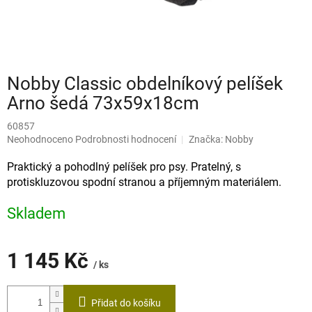
Nobby Classic obdelníkový pelíšek
Arno šedá 73x59x18cm
60857
Průměrné
Neohodnoceno
Podrobnosti hodnocení
Značka:
Nobby
hodnocení
produktu
Praktický a pohodlný pelíšek pro psy. Pratelný, s
je
protiskluzovou spodní stranou a příjemným materiálem.
0,0
z
Skladem
5
hvězdiček.
1 145 Kč
/ ks
Měrná
cena:
Přidat do košíku