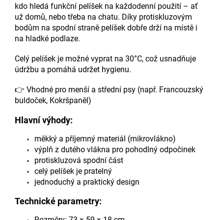
kdo hledá funkční pelíšek na každodenní použití – ať
už domů, nebo třeba na chatu. Díky protiskluzovým
bodům na spodní straně pelíšek dobře drží na místě i
na hladké podlaze.
Celý pelíšek je možné vyprat na 30°C, což usnadňuje
údržbu a pomáhá udržet hygienu.
👉 Vhodné pro menší a střední psy (např.
Francouzský
buldoček
,
Kokršpaněl
)
Hlavní výhody:
měkký a příjemný materiál (mikrovlákno)
výplň z dutého vlákna pro pohodlný odpočinek
protiskluzová spodní část
celý pelíšek je pratelný
jednoduchý a praktický design
Technické parametry:
Rozměry: 73 × 59 × 18 cm