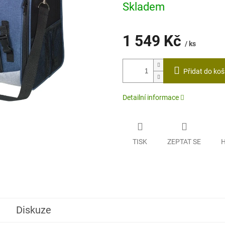
z
Skladem
5
hvězdiček.
1 549 Kč
/ ks
Měrná
cena:
Přidat do koš
Detailní informace
TISK
ZEPTAT SE
H
Diskuze