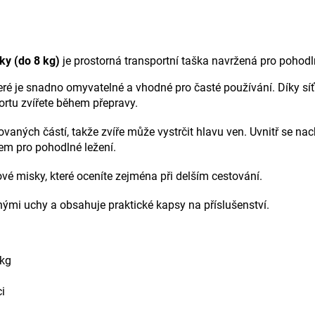
ky (do 8 kg)
je prostorná transportní taška navržená pro pohod
eré je snadno omyvatelné a vhodné pro časté používání. Díky sí
ortu zvířete během přepravy.
vaných částí, takže zvíře může vystrčit hlavu ven. Uvnitř se na
em pro pohodlné ležení.
ové misky, které oceníte zejména při delším cestování.
mi uchy a obsahuje praktické kapsy na příslušenství.
 kg
ci