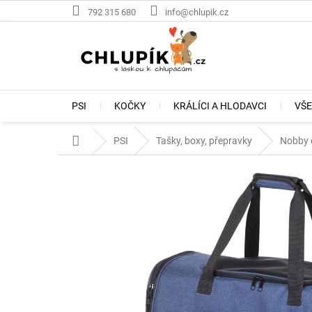
Přejít
792 315 680
info@chlupik.cz
na
obsah
PSI
KOČKY
KRÁLÍCI A HLODAVCI
VŠE
Domů
PSI
Tašky, boxy, přepravky
Nobby 