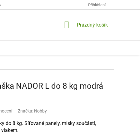
CH ÚDAJŮ
KONTAKTY
DOPRAVA A PLATBY
Přihlášení
VRÁCENÍ A RE
NÁKUPNÍ
Prázdný košík
KOŠÍK
aška NADOR L do 8 kg modrá
nocení
Značka:
Nobby
ky do 8 kg. Síťované panely, misky součástí,
 vlakem.