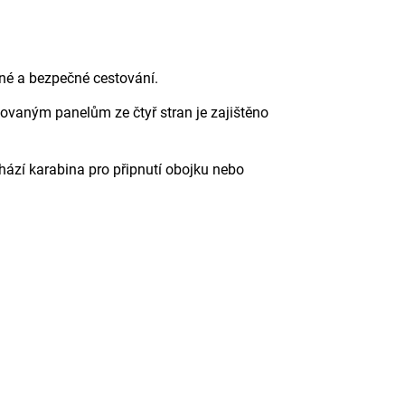
lné a bezpečné cestování.
ťovaným panelům ze čtyř stran je zajištěno
chází karabina pro připnutí obojku nebo