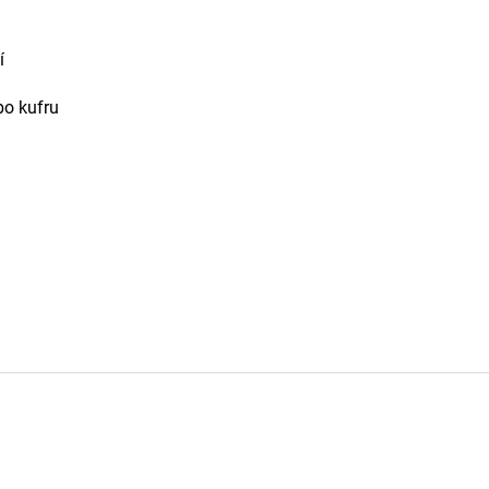
í
bo kufru