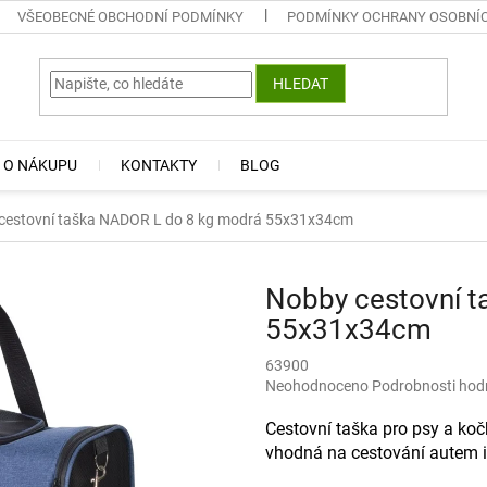
VŠEOBECNÉ OBCHODNÍ PODMÍNKY
PODMÍNKY OCHRANY OSOBNÍ
HLEDAT
 O NÁKUPU
KONTAKTY
BLOG
cestovní taška NADOR L do 8 kg modrá 55x31x34cm
Nobby cestovní t
55x31x34cm
63900
Průměrné
Neohodnoceno
Podrobnosti hod
hodnocení
produktu
Cestovní taška pro psy a koč
je
vhodná na cestování autem i
0,0