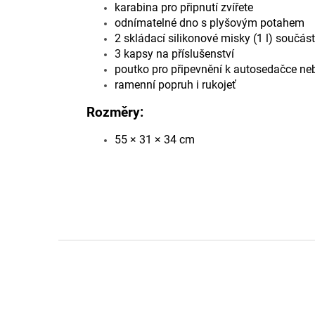
karabina pro připnutí zvířete
odnímatelné dno s plyšovým potahem
2 skládací silikonové misky (1 l) součást
3 kapsy na příslušenství
poutko pro připevnění k autosedačce ne
ramenní popruh i rukojeť
Rozměry:
55 × 31 × 34 cm
Z
á
p
a
t