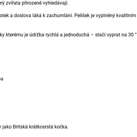
terý zvířata přirozeně vyhledávají.
otek a doslova láká k zachumlání. Pelíšek je vyplněný kvalitním
díky kterému je údržba rychlá a jednoduchá – stačí vyprat na 30 
ba
y jako
Britská krátkosrstá kočka.