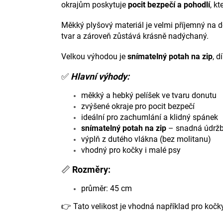
okrajům poskytuje
pocit bezpečí a pohodlí
, k
Měkký plyšový materiál je velmi příjemný na d
tvar a zároveň zůstává krásně nadýchaný.
Velkou výhodou je
snímatelný potah na zip
, 
✅
Hlavní výhody:
měkký a hebký pelíšek ve tvaru donutu
zvýšené okraje pro pocit bezpečí
ideální pro zachumlání a klidný spánek
snímatelný potah na zip
– snadná údrž
výplň z dutého vlákna (bez molitanu)
vhodný pro kočky i malé psy
📏
Rozměry:
průměr: 45 cm
👉 Tato velikost je vhodná například pro kočk