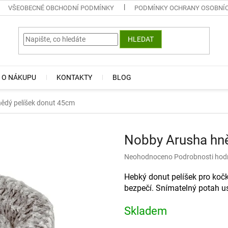
VŠEOBECNÉ OBCHODNÍ PODMÍNKY
PODMÍNKY OCHRANY OSOBNÍ
HLEDAT
 O NÁKUPU
KONTAKTY
BLOG
ědý pelíšek donut 45cm
Nobby Arusha hně
Průměrné
Neohodnoceno
Podrobnosti hod
hodnocení
produktu
Hebký donut pelíšek pro kočk
je
bezpečí. Snímatelný potah u
0,0
z
Skladem
5
hvězdiček.