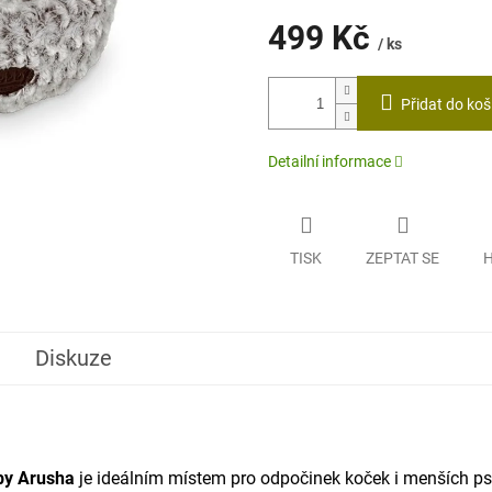
499 Kč
/ ks
Měrná
cena:
Přidat do koš
Detailní informace
TISK
ZEPTAT SE
H
Diskuze
by
Arusha
je ideálním místem pro odpočinek koček i menších p