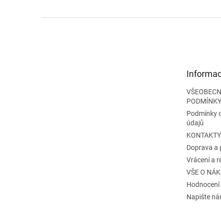
Z
á
p
a
t
Informac
í
VŠEOBECN
PODMÍNK
Podmínky 
údajů
KONTAKTY
Doprava a 
Vrácení a 
VŠE O NÁ
Hodnocení
Napište n