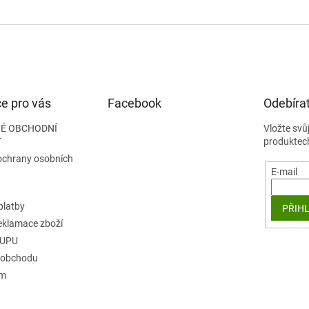
e pro vás
Facebook
Odebírat
É OBCHODNÍ
Vložte svů
Y
produktec
ochrany osobních
E-mail
platby
PŘIHL
reklamace zboží
KUPU
 obchodu
ám