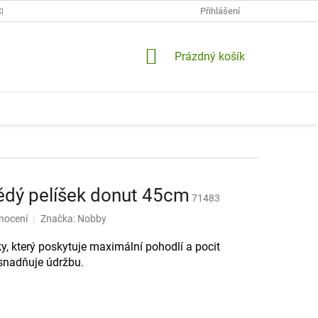
CH ÚDAJŮ
KONTAKTY
DOPRAVA A PLATBY
Přihlášení
VRÁCENÍ A RE
NÁKUPNÍ
Prázdný košík
KOŠÍK
dý pelíšek donut 45cm
71483
nocení
Značka:
Nobby
y, který poskytuje maximální pohodlí a pocit
snadňuje údržbu.