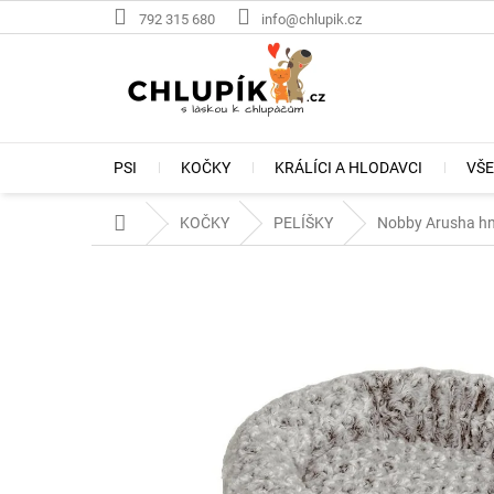
Přejít
792 315 680
info@chlupik.cz
na
obsah
PSI
KOČKY
KRÁLÍCI A HLODAVCI
VŠE
Domů
KOČKY
PELÍŠKY
Nobby Arusha hn