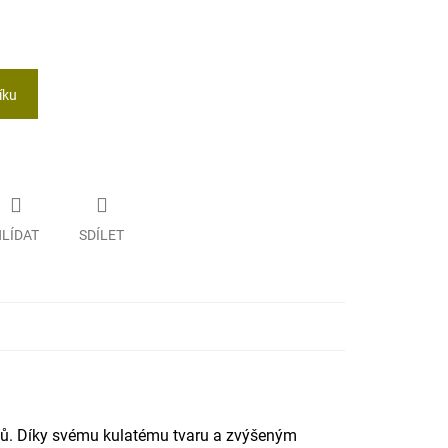
íku
LÍDAT
SDÍLET
sů. Díky svému kulatému tvaru a zvýšeným