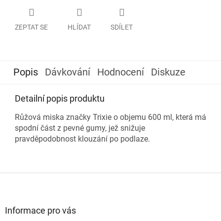
ZEPTAT SE
HLÍDAT
SDÍLET
Popis
Dávkování
Hodnocení
Diskuze
Detailní popis produktu
Růžová miska značky Trixie o objemu 600 ml, která má
spodní část z pevné gumy, jež snižuje
pravděpodobnost klouzání po podlaze.
Z
á
p
a
Informace pro vás
t