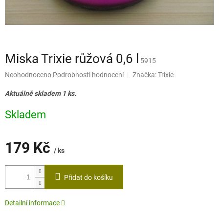
Miska Trixie růžová 0,6 l
5915
Průměrné
Neohodnoceno
Podrobnosti hodnocení
Značka:
Trixie
hodnocení
produktu
Aktuálně skladem 1 ks.
je
0,0
Skladem
z
5
hvězdiček.
179 Kč
/ ks
Měrná
cena:
Přidat do košíku
Detailní informace