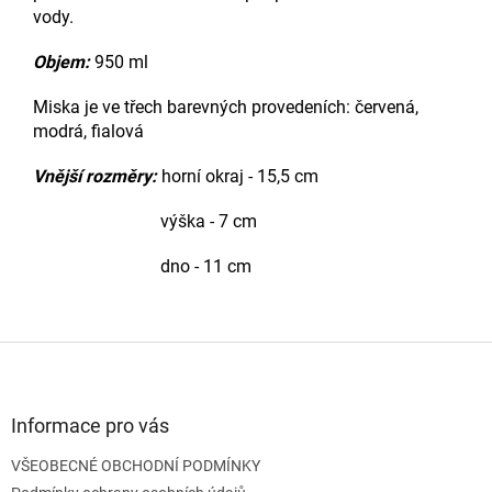
vod
y.
Objem:
950 ml
Miska je ve třech barevných provedeních: červená,
modrá, fialová
Vnější rozměry:
horní okraj - 15,5 cm
výška - 7 cm
dno - 11 cm
Z
á
p
a
Informace pro vás
t
VŠEOBECNÉ OBCHODNÍ PODMÍNKY
í