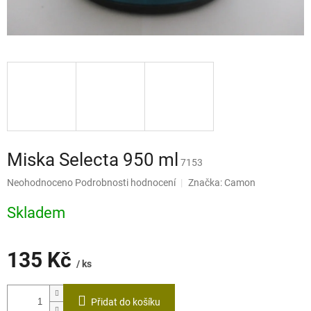
Miska Selecta 950 ml
7153
Průměrné
Neohodnoceno
Podrobnosti hodnocení
Značka:
Camon
hodnocení
produktu
Skladem
je
0,0
z
135 Kč
5
/ ks
hvězdiček.
Měrná
cena:
Přidat do košíku