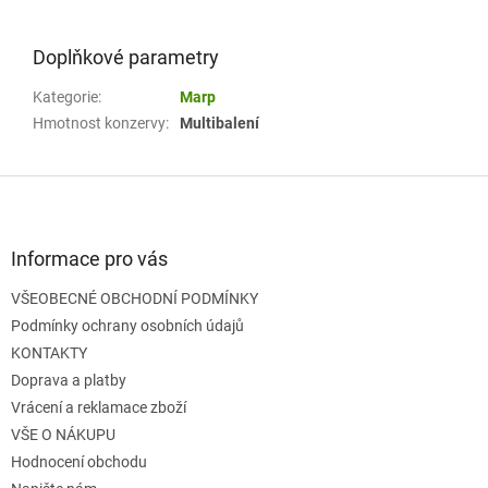
Doplňkové parametry
Kategorie
:
Marp
Hmotnost konzervy
:
Multibalení
Z
á
p
a
Informace pro vás
t
VŠEOBECNÉ OBCHODNÍ PODMÍNKY
í
Podmínky ochrany osobních údajů
KONTAKTY
Doprava a platby
Vrácení a reklamace zboží
VŠE O NÁKUPU
Hodnocení obchodu