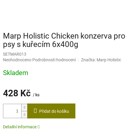
Marp Holistic Chicken konzerva pro
psy s kuřecím 6x400g
SETMAR013
Průměrné
Neohodnoceno
Podrobnosti hodnocení
Značka:
Marp Holistic
hodnocení
produktu
Skladem
je
0,0
z
428 Kč
5
/ ks
hvězdiček.
Měrná
cena:
Přidat do košíku
Detailní informace