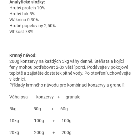
Analytické složky:
Hrubý protein 10%
Hrubý tuk 5%
Vláknina 0,30%
Hrubé popeloviny 2,50%
Vlhkost 78%
Krmný návod:
200g konzervy na každých 5kg váhy denně. Štěňata a kojící
feny mohou potřebovat 2-3x větší porci. Podávejte v pokojové
teplotě a zajistěte dostatek pitné vody. Po otevření uchovávejte
v lednici.
Příklady krmného návodu pro kombinaci konzervy a granulí:
Váha psa konzervy + granule
5kg 50g + 60g
10kg 100g + 100g
20kg 200g + 200g