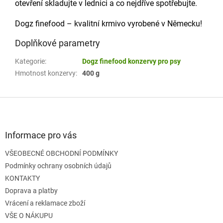
otevření skladujte v lednici a co nejdříve spotřebujte.
Dogz finefood – kvalitní krmivo vyrobené v Německu!
Doplňkové parametry
Kategorie
:
Dogz finefood konzervy pro psy
Hmotnost konzervy
:
400 g
Z
á
p
a
Informace pro vás
t
VŠEOBECNÉ OBCHODNÍ PODMÍNKY
í
Podmínky ochrany osobních údajů
KONTAKTY
Doprava a platby
Vrácení a reklamace zboží
VŠE O NÁKUPU