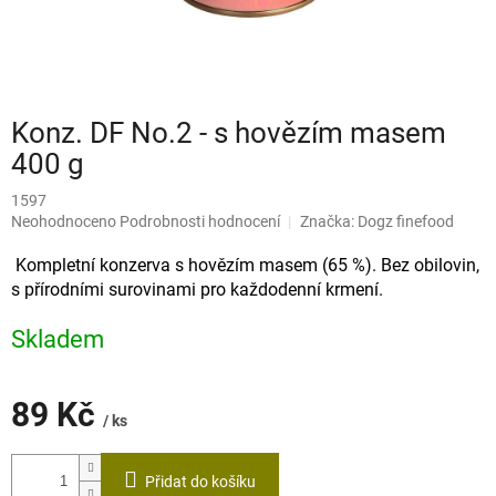
Konz. DF No.2 - s hovězím masem
400 g
1597
Průměrné
Neohodnoceno
Podrobnosti hodnocení
Značka:
Dogz finefood
hodnocení
produktu
Kompletní konzerva s hovězím masem (65 %). Bez obilovin,
je
s přírodními surovinami pro každodenní krmení.
0,0
z
Skladem
5
hvězdiček.
89 Kč
/ ks
Měrná
cena:
Přidat do košíku