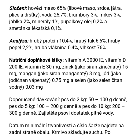
Složení:
hovězí maso 65% (libové maso, srdce, játra,
plíce a dršťky), voda 25,7%, brambory 3%, mrkev 3%,
jablka 2%, minerály 1%, pupalkový olej 0,2% a
smetánka lékařská 0,1%.
Analýza:
hrubý protein 10,4%, hrubý tuk 6,6%, hrubý
popel 2,2%, hrubá vláknina 0,4%, vlhkost 76%
Nutriční doplňkové látky:
vitamín A 3000 IE, vitamín D
200 IE, vitamín E 30 mg, zinek (jako síran zinečnatý) 15
mg, mangan (jako síran manganatý) 3 mg, jód (jako
jodičnan vápenatý) 0,75 mg a selen (jako seleničitan
sodný) 0,03 mg
Doporučené dávkování: pes do 2 kg: 50 – 100 g denně,
pes do 5 kg: 100 – 200 g denně a pes do 10 kg: 200 –
300 g denně. Zajistěte psovi dostatek pitné vody.
Datum minimální trvanlivosti a číslo šarže najdete na
zadní straně obalu. Krmivo skladujte suchu. Po