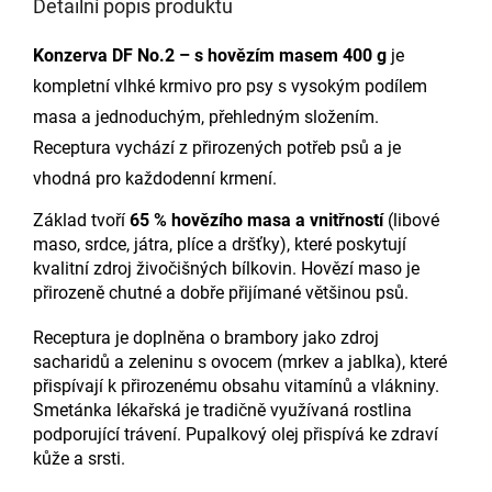
Detailní popis produktu
Konzerva DF No.2 – s hovězím masem 400 g
je
kompletní vlhké krmivo pro psy s vysokým podílem
masa a jednoduchým, přehledným složením.
Receptura vychází z přirozených potřeb psů a je
vhodná pro každodenní krmení.
Základ tvoří
65 % hovězího masa a vnitřností
(libové
maso, srdce, játra, plíce a dršťky), které poskytují
kvalitní zdroj živočišných bílkovin. Hovězí maso je
přirozeně chutné a dobře přijímané většinou psů.
Receptura je doplněna o brambory jako zdroj
sacharidů a zeleninu s ovocem (mrkev a jablka), které
přispívají k přirozenému obsahu vitamínů a vlákniny.
Smetánka lékařská je tradičně využívaná rostlina
podporující trávení. Pupalkový olej přispívá ke zdraví
kůže a srsti.