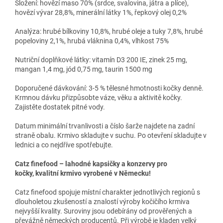
Složení: hovězí maso 70% (srdce, svalovina, játra a plíce),
hovězí vývar 28,8%, minerální látky 1%, řepkový olej 0,2%
Analýza: hrubé bílkoviny 10,8%, hrubé oleje a tuky 7,8%, hrubé
popeloviny 2,1%, hrubá vláknina 0,4%, vlhkost 75%
Nutriční doplňkové látky: vitamín D3 200 IE, zinek 25 mg,
mangan 1,4 mg, jód 0,75 mg, taurin 1500 mg
Doporučené dávkování: 3-5 % tělesné hmotnosti kočky denně.
Krmnou dávku přizpůsobte váze, věku a aktivitě kočky.
Zajistěte dostatek pitné vody.
Datum minimální trvanlivosti a číslo šarže najdete na zadní
straně obalu. Krmivo skladujte v suchu. Po otevření skladujte v
lednici a co nejdříve spotřebujte.
Catz finefood – lahodné kapsičky a konzervy pro
kočky, kvalitní krmivo vyrobené v Německu!
Catz finefood spojuje místní charakter jednotlivých regionů s
dlouholetou zkušeností a znalostí výroby kočičího krmiva
nejvyšší kvality. Suroviny jsou odebírány od prověřených a
převážně německých producentů. Při výrobě je kladen velký