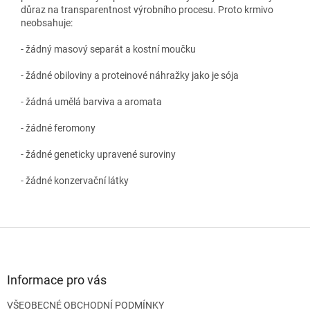
důraz na transparentnost výrobního procesu. Proto krmivo
neobsahuje:
- žádný masový separát a kostní moučku
- žádné obiloviny a proteinové náhražky jako je sója
- žádná umělá barviva a aromata
- žádné feromony
- žádné geneticky upravené suroviny
- žádné konzervační látky
Z
á
p
a
Informace pro vás
t
VŠEOBECNÉ OBCHODNÍ PODMÍNKY
í