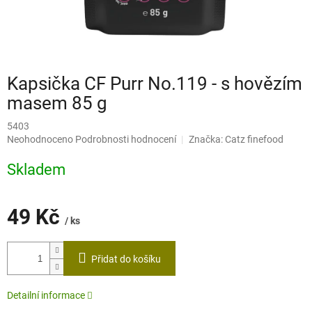
Kapsička CF Purr No.119 - s hovězím
masem 85 g
5403
Průměrné
Neohodnoceno
Podrobnosti hodnocení
Značka:
Catz finefood
hodnocení
produktu
Skladem
je
0,0
z
49 Kč
5
/ ks
hvězdiček.
Měrná
cena:
Přidat do košíku
Detailní informace