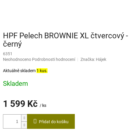
HPF Pelech BROWNIE XL čtvercový -
černý
6351
Průměrné
Neohodnoceno
Podrobnosti hodnocení
Značka:
Hájek
hodnocení
produktu
Aktuálně skladem
1 kus.
je
0,0
Skladem
z
5
hvězdiček.
1 599 Kč
/ ks
Měrná
cena:
Přidat do košíku