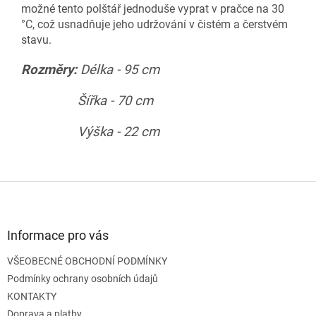
možné tento polštář jednoduše vyprat v pračce na 30
°C, což usnadňuje jeho udržování v čistém a čerstvém
stavu.
Rozměry:
Délka - 95 cm
Šířka - 70 cm
Výška - 22 cm
Z
á
p
a
Informace pro vás
t
VŠEOBECNÉ OBCHODNÍ PODMÍNKY
í
Podmínky ochrany osobních údajů
KONTAKTY
Doprava a platby