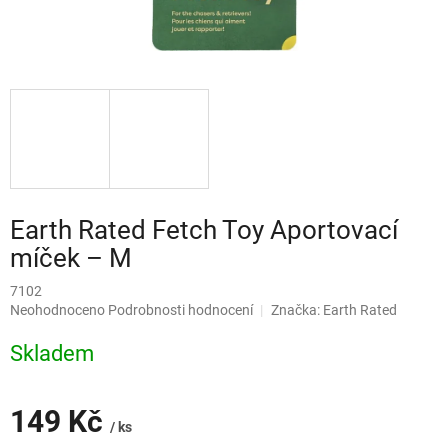
Earth Rated Fetch Toy Aportovací
míček – M
7102
Průměrné
Neohodnoceno
Podrobnosti hodnocení
Značka:
Earth Rated
hodnocení
produktu
Skladem
je
0,0
z
149 Kč
5
/ ks
hvězdiček.