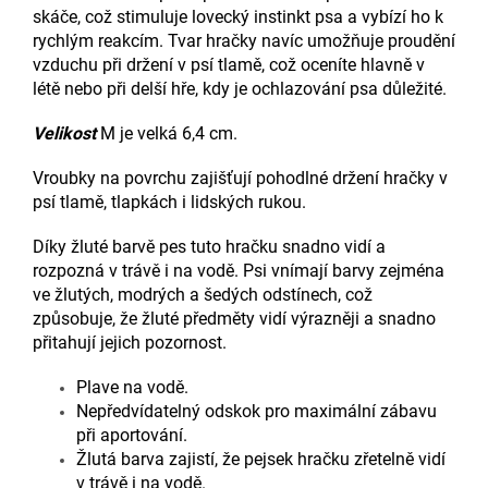
skáče, což stimuluje lovecký instinkt psa a vybízí ho k
rychlým reakcím. Tvar hračky navíc umožňuje proudění
vzduchu při držení v psí tlamě, což oceníte hlavně v
létě nebo při delší hře, kdy je ochlazování psa důležité.
Velikost
M je velká 6,4 cm.
Vroubky na povrchu zajišťují pohodlné držení hračky v
psí tlamě, tlapkách i lidských rukou.
Díky žluté barvě pes tuto hračku snadno vidí a
rozpozná v trávě i na vodě. Psi vnímají barvy zejména
ve žlutých, modrých a šedých odstínech, což
způsobuje, že žluté předměty vidí výrazněji a snadno
přitahují jejich pozornost.
Plave na vodě.
Nepředvídatelný odskok pro maximální zábavu
při aportování.
Žlutá barva zajistí, že pejsek hračku zřetelně vidí
v trávě i na vodě.