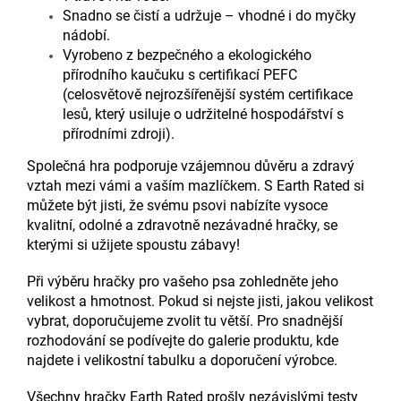
Snadno se čistí a udržuje – vhodné i do myčky
nádobí.
Vyrobeno z bezpečného a ekologického
přírodního kaučuku s certifikací PEFC
(celosvětově nejrozšířenější systém certifikace
lesů, který usiluje o udržitelné hospodářství s
přírodními zdroji).
Společná hra podporuje vzájemnou důvěru a zdravý
vztah mezi vámi a vaším mazlíčkem. S Earth Rated si
můžete být jisti, že svému psovi nabízíte vysoce
kvalitní, odolné a zdravotně nezávadné hračky, se
kterými si užijete spoustu zábavy!
Při výběru hračky pro vašeho psa zohledněte jeho
velikost a hmotnost. Pokud si nejste jisti, jakou velikost
vybrat, doporučujeme zvolit tu větší. Pro snadnější
rozhodování se podívejte do galerie produktu, kde
najdete i velikostní tabulku a doporučení výrobce.
Všechny hračky Earth Rated prošly nezávislými testy