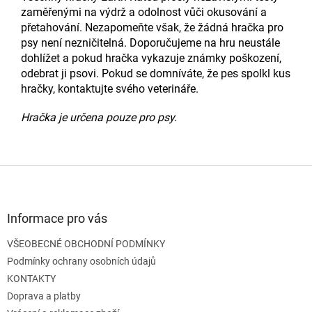
zaměřenými na výdrž a odolnost vůči okusování a
přetahování. Nezapomeňte však, že žádná hračka pro
psy není nezničitelná. Doporučujeme na hru neustále
dohlížet a pokud hračka vykazuje známky poškození,
odebrat ji psovi. Pokud se domníváte, že pes spolkl kus
hračky, kontaktujte svého veterináře.
Hračka je určena pouze pro psy.
Z
á
p
a
Informace pro vás
t
VŠEOBECNÉ OBCHODNÍ PODMÍNKY
í
Podmínky ochrany osobních údajů
KONTAKTY
Doprava a platby