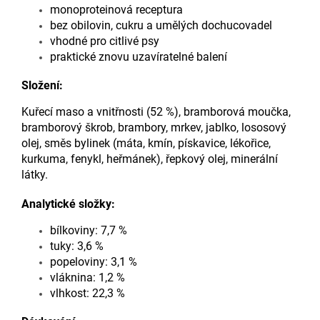
monoproteinová receptura
bez obilovin, cukru a umělých dochucovadel
vhodné pro citlivé psy
praktické znovu uzavíratelné balení
Složení:
Kuřecí maso a vnitřnosti (52 %), bramborová moučka,
bramborový škrob, brambory, mrkev, jablko, lososový
olej, směs bylinek (máta, kmín, pískavice, lékořice,
kurkuma, fenykl, heřmánek), řepkový olej, minerální
látky.
Analytické složky:
bílkoviny: 7,7 %
tuky: 3,6 %
popeloviny: 3,1 %
vláknina: 1,2 %
vlhkost: 22,3 %