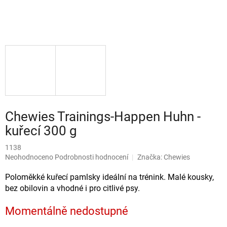
Chewies Trainings-Happen Huhn -
kuřecí 300 g
1138
Průměrné
Neohodnoceno
Podrobnosti hodnocení
Značka:
Chewies
hodnocení
produktu
Poloměkké kuřecí pamlsky ideální na trénink. Malé kousky,
je
bez obilovin a vhodné i pro citlivé psy.
0,0
z
Momentálně nedostupné
5
hvězdiček.