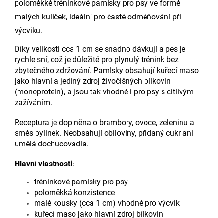
poloměkké tréninkové pamlsky pro psy ve formě
malých kuliček, ideální pro časté odměňování při
výcviku.
Díky velikosti cca 1 cm se snadno dávkují a pes je
rychle sní, což je důležité pro plynulý trénink bez
zbytečného zdržování. Pamlsky obsahují kuřecí maso
jako hlavní a jediný zdroj živočišných bílkovin
(monoprotein), a jsou tak vhodné i pro psy s citlivým
zažíváním.
Receptura je doplněna o brambory, ovoce, zeleninu a
směs bylinek. Neobsahují obiloviny, přidaný cukr ani
umělá dochucovadla.
Hlavní vlastnosti:
tréninkové pamlsky pro psy
poloměkká konzistence
malé kousky (cca 1 cm) vhodné pro výcvik
kuřecí maso jako hlavní zdroj bílkovin