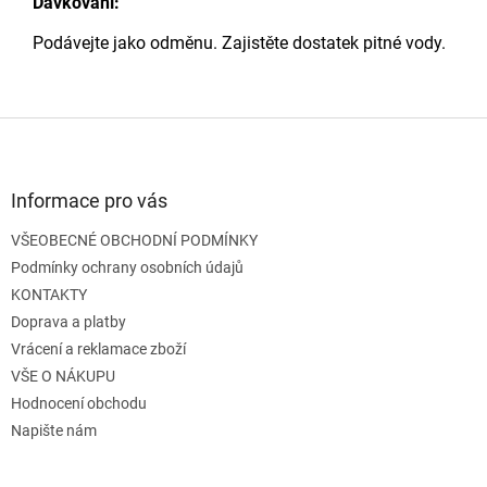
Dávkování:
Podávejte jako odměnu. Zajistěte dostatek pitné vody.
Z
á
p
a
Informace pro vás
t
VŠEOBECNÉ OBCHODNÍ PODMÍNKY
í
Podmínky ochrany osobních údajů
KONTAKTY
Doprava a platby
Vrácení a reklamace zboží
VŠE O NÁKUPU
Hodnocení obchodu
Napište nám