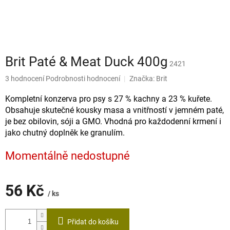
Brit Paté & Meat Duck 400g
2421
Průměrné
3 hodnocení
Podrobnosti hodnocení
Značka:
Brit
hodnocení
produktu
Kompletní konzerva pro psy s 27 % kachny a 23 % kuřete.
je
Obsahuje skutečné kousky masa a vnitřností v jemném paté,
4,7
je bez obilovin, sóji a GMO. Vhodná pro každodenní krmení i
z
jako chutný doplněk ke granulím.
5
hvězdiček.
Momentálně nedostupné
56 Kč
/ ks
Měrná
cena:
Přidat do košíku