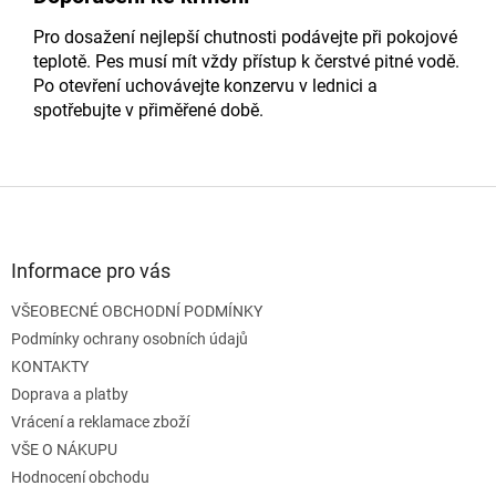
Pro dosažení nejlepší chutnosti podávejte při pokojové
teplotě. Pes musí mít vždy přístup k čerstvé pitné vodě.
Po otevření uchovávejte konzervu v lednici a
spotřebujte v přiměřené době.
Z
á
p
a
Informace pro vás
t
VŠEOBECNÉ OBCHODNÍ PODMÍNKY
í
Podmínky ochrany osobních údajů
KONTAKTY
Doprava a platby
Vrácení a reklamace zboží
VŠE O NÁKUPU
Hodnocení obchodu