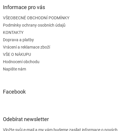
p
a
Informace pro vás
t
VŠEOBECNÉ OBCHODNÍ PODMÍNKY
í
Podmínky ochrany osobních údajů
KONTAKTY
Doprava a platby
Vrácení a reklamace zboží
VŠE O NÁKUPU
Hodnocení obchodu
Napište nám
Facebook
Odebírat newsletter
Vložte svůj e-mail a my vám budeme zasílat informace o nových