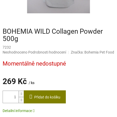
BOHEMIA WILD Collagen Powder
500g
7232
Průměrné
Neohodnoceno
Podrobnosti hodnocení
Značka:
Bohemia Pet Food
hodnocení
produktu
Momentálně nedostupné
je
0,0
z
269 Kč
5
/ ks
hvězdiček.
Měrná
cena:
Přidat do košíku
Detailní informace