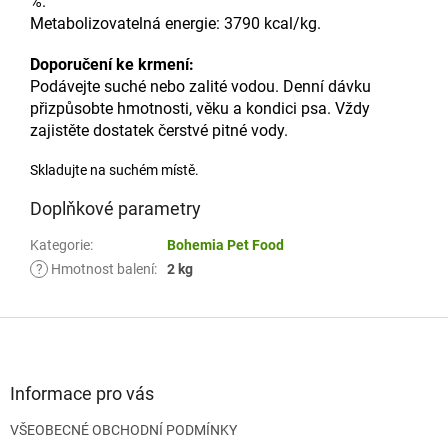
%.
Metabolizovatelná energie: 3790 kcal/kg.
Doporučení ke krmení:
Podávejte suché nebo zalité vodou. Denní dávku
přizpůsobte hmotnosti, věku a kondici psa. Vždy
zajistěte dostatek čerstvé pitné vody.
Skladujte na suchém místě.
Doplňkové parametry
Kategorie
:
Bohemia Pet Food
?
Hmotnost balení
:
2 kg
Z
á
p
a
Informace pro vás
t
VŠEOBECNÉ OBCHODNÍ PODMÍNKY
í