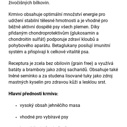
živočišných bílkovin.
Krmivo obsahuje optimální množství energie pro
udržení stabilní tělesné hmotnosti a je vhodné pro
běžně aktivní dospělé psy všech plemen. Díky
přidaným chondroprotektivům (glukosamin a
chondroitin sulfát) podporuje zdraví kloubů a
pohybového aparátu. Betaglukany posilují imunitní
systém a přispívají k celkové vitalitě psa.
Receptura je zcela bez obilovin (grain free) a využívá
batáty a brambory jako zdroj sacharidů. Obsahuje také
lněné semínko a za studena lisované tuky jako zdroj
mastných kyselin pro zdravou kůži a lesklou srst.
Hlavní přednosti krmiva:
vysoký obsah jehněčího masa
vhodné pro vybíravé psy