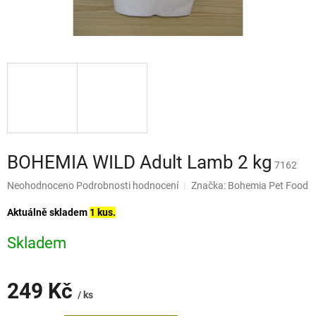
BOHEMIA WILD Adult Lamb 2 kg
7162
Průměrné
Neohodnoceno
Podrobnosti hodnocení
Značka:
Bohemia Pet Food
hodnocení
produktu
Aktuálně skladem
1 kus.
je
0,0
Skladem
z
5
hvězdiček.
249 Kč
/ ks
Měrná