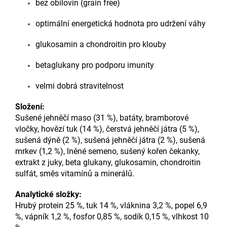
bez obilovin (grain free)
optimální energetická hodnota pro udržení váhy
glukosamin a chondroitin pro klouby
betaglukany pro podporu imunity
velmi dobrá stravitelnost
Složení:
Sušené jehněčí maso (31 %), batáty, bramborové
vločky, hovězí tuk (14 %), čerstvá jehněčí játra (5 %),
sušená dýně (2 %), sušená jehněčí játra (2 %), sušená
mrkev (1,2 %), lněné semeno, sušený kořen čekanky,
extrakt z juky, beta glukany, glukosamin, chondroitin
sulfát, směs vitamínů a minerálů.
Analytické složky:
Hrubý protein 25 %, tuk 14 %, vláknina 3,2 %, popel 6,9
%, vápník 1,2 %, fosfor 0,85 %, sodík 0,15 %, vlhkost 10