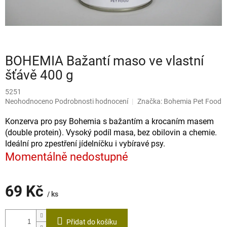
BOHEMIA Bažantí maso ve vlastní
šťávě 400 g
5251
Průměrné
Neohodnoceno
Podrobnosti hodnocení
Značka:
Bohemia Pet Food
hodnocení
produktu
Konzerva pro psy Bohemia s bažantím a krocaním masem
je
(double protein). Vysoký podíl masa, bez obilovin a chemie.
0,0
Ideální pro zpestření jídelníčku i vybíravé psy.
z
Momentálně nedostupné
5
hvězdiček.
69 Kč
/ ks
Měrná
cena:
Přidat do košíku