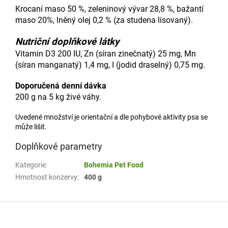
Krocaní maso 50 %, zeleninový vývar 28,8 %, bažantí
maso 20%, lněný olej 0,2 % (za studena lisovaný).
Nutriční doplňkové látky
Vitamin D3 200 IU, Zn (síran zinečnatý) 25 mg, Mn
(síran manganatý) 1,4 mg, I (jodid draselný) 0,75 mg.
Doporučená denní dávka
200 g na 5 kg živé váhy.
Uvedené množství je orientační a dle pohybové aktivity psa se
může lišit.
Doplňkové parametry
Kategorie
:
Bohemia Pet Food
Hmotnost konzervy
:
400 g
Z
á