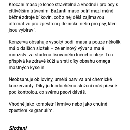
Krocaní maso je lehce stravitelné a vhodné i pro psy s
citlivějším trávením. Bažantí maso patří mezi méně
běžné zdroje bílkovin, což z něj dělá zajímavou
alternativu pro zpestření jídelníčku nebo pro psy, kteří
jsou vybíraví.
Konzerva obsahuje vysoký podíl masa a pouze několik
málo dalších složek – zeleninový vývar a malé
množství za studena lisovaného lněného oleje. Ten
přispívá ke zdravé kůži a srsti díky obsahu omega
mastných kyselin.
Neobsahuje obiloviny, umělá barviva ani chemické
konzervanty. Díky jednoduchému složení máš přesně
pod kontrolou, co svému psovi dáváš.
Vhodné jako kompletní krmivo nebo jako chutné
zpestření ke granulím.
Složení