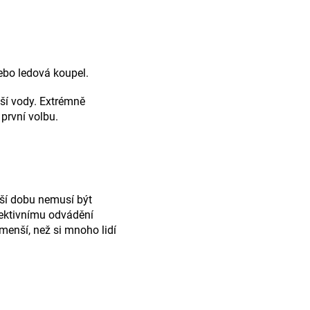
nebo ledová koupel.
jší vody. Extrémně
první volbu.
lší dobu nemusí být
efektivnímu odvádění
menší, než si mnoho lidí