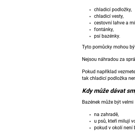
chladicí podložky,
chladicí vesty,
cestovní lahve a mi
fontánky,
psí bazénky.
Tyto pomůcky mohou být už
Nejsou náhradou za spr
Pokud například vezmete 
tak chladicí podložka n
Kdy může dávat smy
Bazének může být velmi u
na zahradě,
u psů, kteří milují v
pokud v okolí není 