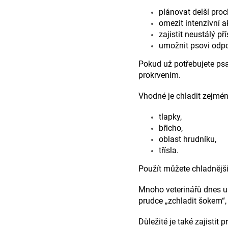
plánovat delší pro
omezit intenzivní a
zajistit neustálý př
umožnit psovi odpo
Pokud už potřebujete psa
prokrvením.
Vhodné je chladit zejmén
tlapky,
břicho,
oblast hrudníku,
třísla.
Použít můžete chladnější
Mnoho veterinářů dnes up
prudce „zchladit šokem“,
Důležité je také zajistit