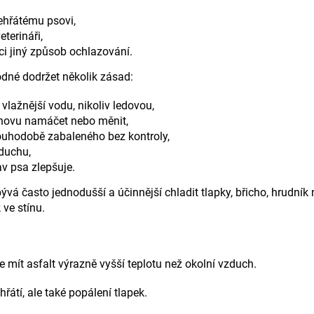
řehřátému psovi,
terináři,
ci jiný způsob ochlazování.
dné dodržet několik zásad:
vlažnější vodu, nikoliv ledovou,
znovu namáčet nebo měnit,
ouhodobě zabaleného bez kontroly,
zduchu,
av psa zlepšuje.
á často jednodušší a účinnější chladit tlapky, břicho, hrudník 
ve stínu.
e mít asfalt výrazně vyšší teplotu než okolní vzduch.
hřátí, ale také popálení tlapek.