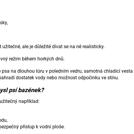
sky,
itečné, ale je důležité dívat se na ně realisticky.
ávný režim během horkých dnů.
psa na dlouhou túru v poledním vedru, samotná chladicí vesta 
enahradí dostatek vody nebo možnost odpočinku ve stínu
.
sl psí bazének?
žitečný například:
odu,
bezpečný přístup k vodní ploše.