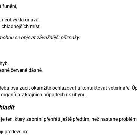
í funění,
k neobvyklá únava,
 chladnějších míst.
mohou se objevit závažnější příznaky:
hyb,
asně červené dásně,
řeba psa začít okamžitě ochlazovat a kontaktovat veterináře. Úp
orgánů a v krajních případech i k úhynu.
ladit
je ten, který zabrání přehřátí ještě předtím, než nastane problém
jí především: