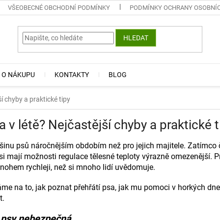
VŠEOBECNÉ OBCHODNÍ PODMÍNKY
PODMÍNKY OCHRANY OSOBNÍ
HLEDAT
 O NÁKUPU
KONTAKTY
BLOG
ší chyby a praktické tipy
a v létě? Nejčastější chyby a praktické t
tšinu psů náročnějším obdobím než pro jejich majitele. Zatímco 
si mají možnosti regulace tělesné teploty výrazně omezenější. 
nohem rychleji, než si mnoho lidí uvědomuje.
áme na to, jak poznat přehřátí psa, jak mu pomoci v horkých d
t.
o psy nebezpečná