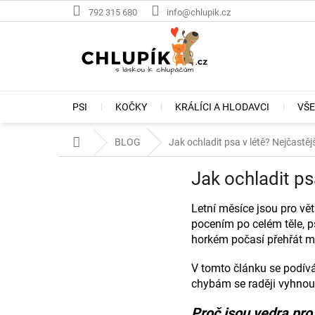
Přejít
792 315 680
info@chlupik.cz
na
obsah
PSI
KOČKY
KRÁLÍCI A HLODAVCI
VŠE
Domů
BLOG
Jak ochladit psa v létě? Nejčastěj
Jak ochladit ps
Letní měsíce jsou pro vě
pocením po celém těle, p
horkém počasí přehřát m
V tomto článku se podív
chybám se raději vyhnou
Proč jsou vedra pr