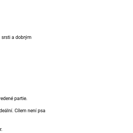
 srsti a dobrým
edené partie.
deální. Cílem není psa
r.