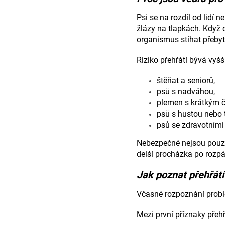
Psi se na rozdíl od lidí 
žlázy na tlapkách. Když o
organismus stíhat přebyt
Riziko přehřátí bývá vyšš
štěňat a seniorů,
psů s nadváhou,
plemen s krátkým č
psů s hustou nebo 
psů se zdravotními
Nebezpečné nejsou pouze
delší procházka po rozp
Jak poznat přehřátí
Včasné rozpoznání prob
Mezi první příznaky přehřá