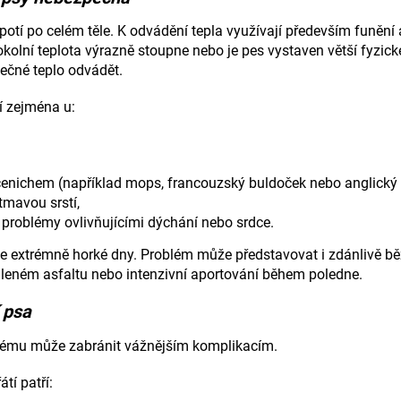
nepotí po celém těle. K odvádění tepla využívají především funění
kolní teplota výrazně stoupne nebo je pes vystaven větší fyzické 
ečné teplo odvádět.
í zejména u:
enichem (například mops, francouzský buldoček nebo anglický 
tmavou srstí,
 problémy ovlivňujícími dýchání nebo srdce.
 extrémně horké dny. Problém může představovat i zdánlivě běž
áleném asfaltu nebo intenzivní aportování během poledne.
 psa
lému může zabránit vážnějším komplikacím.
tí patří: