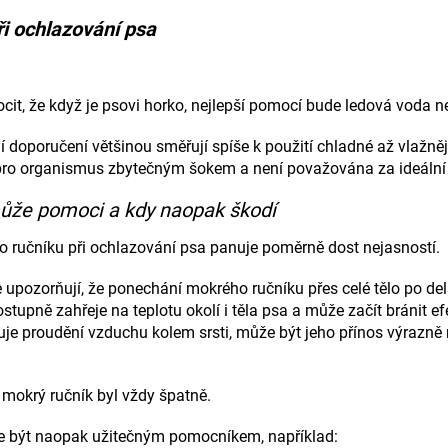
ři ochlazování psa
ocit, že když je psovi horko, nejlepší pomocí bude ledová voda 
ní doporučení většinou směřují spíše k použití chladné až vlažně
ro organismus zbytečným šokem a není považována za ideální 
může pomoci a kdy naopak škodí
 ručníku při ochlazování psa panuje poměrně dost nejasností.
je upozorňují, že ponechání mokrého ručníku přes celé tělo po de
postupně zahřeje na teplotu okolí i těla psa a může začít bránit 
je proudění vzduchu kolem srsti, může být jeho přínos výrazně 
mokrý ručník byl vždy špatně.
že být naopak užitečným pomocníkem, například: