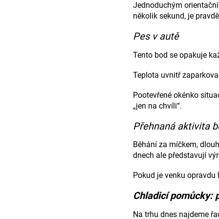
Jednoduchým orientačním
několik sekund, je pravdě
Pes v autě
Tento bod se opakuje každ
Teplota uvnitř zaparkova
Pootevřené okénko situac
„jen na chvíli“.
Přehnaná aktivita 
Běhání za míčkem, dlouhé
dnech ale představují výr
Pokud je venku opravdu h
Chladicí pomůcky: 
Na trhu dnes najdeme řa