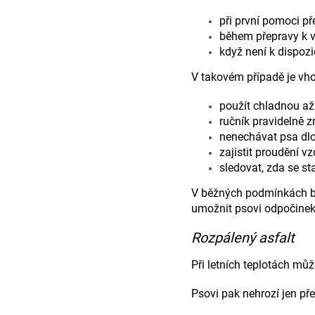
při první pomoci p
během přepravy k ve
když není k dispozi
V takovém případě je vho
použít chladnou až 
ručník pravidelně 
nenechávat psa dl
zajistit proudění v
sledovat, zda se st
V běžných podmínkách býv
umožnit psovi odpočinek 
Rozpálený asfalt
Při letních teplotách můž
Psovi pak nehrozí jen pře