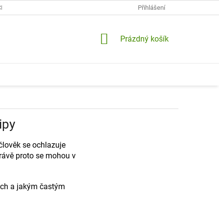
CH ÚDAJŮ
KONTAKTY
DOPRAVA A PLATBY
Přihlášení
VRÁCENÍ A RE
NÁKUPNÍ
Prázdný košík
KOŠÍK
ipy
člověk se ochlazuje
Právě proto se mohou v
nech a jakým častým