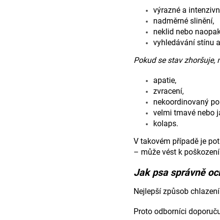
výrazné a intenzivn
nadměrné slinění,
neklid nebo naopa
vyhledávání stínu a
Pokud se stav zhoršuje, 
apatie,
zvracení,
nekoordinovaný po
velmi tmavé nebo j
kolaps.
V takovém případě je pot
– může vést k poškození 
Jak psa správně och
Nejlepší způsob chlazení 
Proto odborníci doporuču