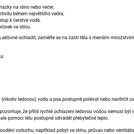
cházky na ráno nebo večer,
ktivitu během největšího vedra,
ístup k čerstvé vodě,
činek ve stínu.
 aktivně ochladit, zaměřte se na části těla s menším množstvím
a:
 (nikoliv ledovou) vodu a psa postupně polévat nebo navlhčit uv
ozorňuje, že příliš rychlé ochlazení ledovou vodou nemusí být i
 ale pomoci tělu postupně odvádět přebytečné teplo.
 proudění vzduchu, například pobyt ve stínu, průvan nebo ventiláto