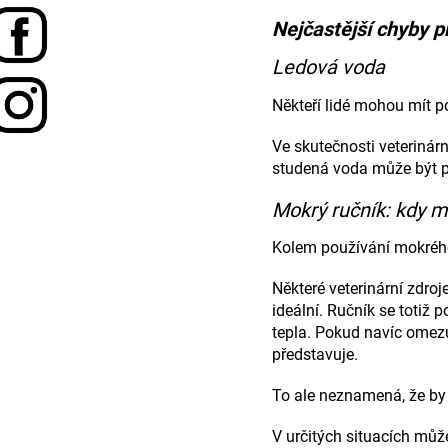
Nejčastější chyby p
Ledová voda
Někteří lidé mohou mít p
Ve skutečnosti veterinár
studená voda může být p
Mokrý ručník: kdy 
Kolem používání mokrého
Některé veterinární zdro
ideální. Ručník se totiž 
tepla. Pokud navíc omezu
představuje.
To ale neznamená, že by 
V určitých situacích mů