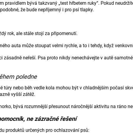
 pravidlem bývá takzvaný „test hřbetem ruky“. Pokud neudržít
podobné, že bude nepříjemný i pro psí tlapky.
ý rok, ale stále stojí za připomenutí.
ného auta může stoupat velmi rychle, a to i tehdy, když venkovní
i zásadně neřeší. Psa proto nikdy nenechávejte v autě samotného
během poledne
 túry nebo běh vedle kola mohou být v chladnějším počasí skvě
azně vyšší zátěž.
orko, bývá rozumnější přesunout náročnější aktivitu na ráno ne
pomocník, ne zázračné řešení
du produktů určených pro ochlazování psů: