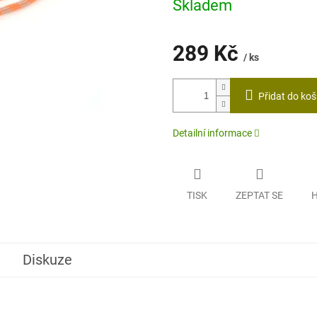
z
Skladem
5
hvězdiček.
289 Kč
/ ks
Měrná
cena:
Přidat do koš
Detailní informace
TISK
ZEPTAT SE
H
Diskuze