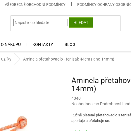
VŠEOBECNÉ OBCHODNÍ PODMÍNKY
PODMÍNKY OCHRANY OSOBNÍ
HLEDAT
 O NÁKUPU
KONTAKTY
BLOG
 uzlíky
Aminela přetahovadlo - tenisák 44cm (lano 14mm)
Aminela přetahova
14mm)
4040
Průměrné
Neohodnoceno
Podrobnosti hod
hodnocení
produktu
Ručně pletené přetahovadlo s tenisá
je
aportuje a přetahuje se.
0,0