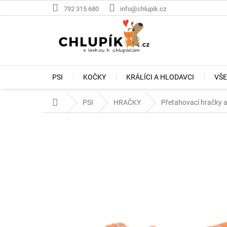
Přejít
792 315 680
info@chlupik.cz
na
obsah
PSI
KOČKY
KRÁLÍCI A HLODAVCI
VŠE
Domů
PSI
HRAČKY
Přetahovací hračky a