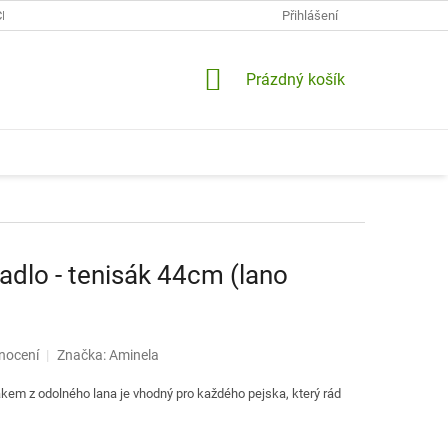
CH ÚDAJŮ
KONTAKTY
DOPRAVA A PLATBY
Přihlášení
VRÁCENÍ A RE
NÁKUPNÍ
Prázdný košík
KOŠÍK
dlo - tenisák 44cm (lano
nocení
Značka:
Aminela
kem z odolného lana je vhodný pro každého pejska, který rád