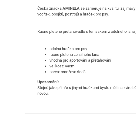
Česká značka
AMINELA
se zaměřuje na kvalitu, zajímavý
vodítek, obojků, postrojů a hraček pro psy.
Ručně pletené přetahovadlo s tenisákem z odolného lana j
odolná hračka pro psy
ručně pletená ze silného lana
vhodná pro aportování a přetahování
velikost: 44cm
barva: oranžovo šedá
Upozornění:
Stejně jako při hře s jinými hračkami byste měli na zvíře 
novou.
Z
á
p