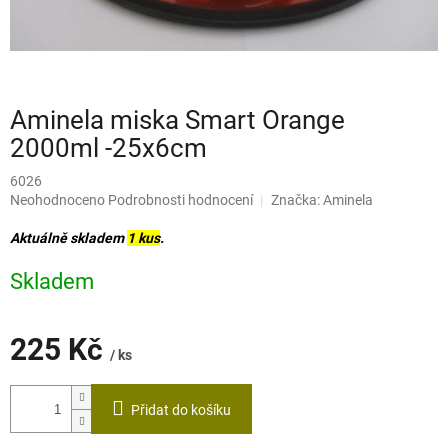
Aminela miska Smart Orange
2000ml -25x6cm
6026
Průměrné
Neohodnoceno
Podrobnosti hodnocení
Značka:
Aminela
hodnocení
produktu
Aktuálně skladem
1 kus
.
je
0,0
Skladem
z
5
hvězdiček.
225 Kč
/ ks
Měrná
cena:
Přidat do košíku