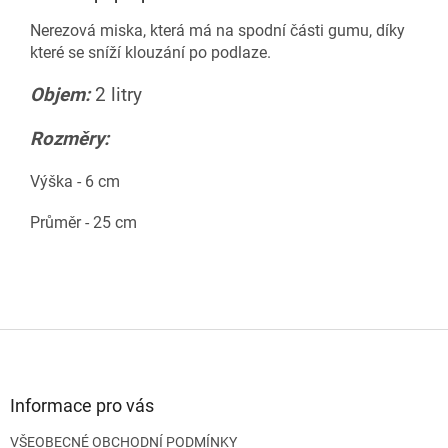
Nerezová miska, která má na spodní části gumu, díky
které se sníží klouzání po podlaze.
Objem:
2 litry
Rozměry:
Výška - 6 cm
Průměr - 25 cm
Z
á
p
a
Informace pro vás
t
VŠEOBECNÉ OBCHODNÍ PODMÍNKY